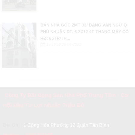
BÁN NHÀ GÓC 2MT 33/ ĐẶNG VĂN NGỮ Q
PHÚ NHUẬN DT: 6.2X12 4T THANG MÁY CÓ
HĐ: 65TR/TH...
15:19:52 28-06-2021
Công Ty Bất Động Sản Nhà Phố Trung Tâm - Cơ
Hội Đầu Tư Lợi Nhuận Triệu Đô
Địa Chỉ :
1 Cộng Hòa Phường 12 Quận Tân Bình