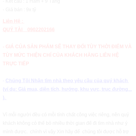
- Kết cấu : 1 Hầm + 9 Tầng
- Giá bán : 9x tỷ
Liên Hệ :
QUÝ TÀI 0902202166
- GIÁ CỦA SẢN PHẨM SẼ THAY ĐỔI TÙY THỜI ĐIỂM VÀ
TÙY MỨC THIỆN CHÍ CỦA KHÁCH HÀNG LIÊN HỆ
TRỰC TIẾP
-
Chúng Tôi Nhận tìm nhà theo yêu cầu của quý khách
(ví dụ: Giá mua, diện tích, hướng, khu vực, trục đường...
).
Vì mỗi người đều có mỗi tính chất công việc riêng, nên quý
khách không có thể bỏ nhiều thời gian để đi tìm nhà như ý
mình được. chính vì vậy Xin hãy để chúng tôi được hỗ trợ