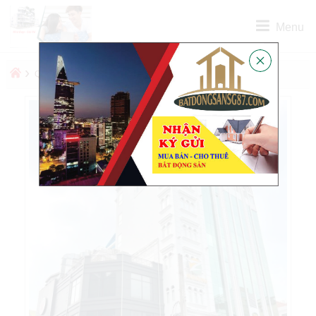
Menu
›
›
QUẬN
QUẬN 3