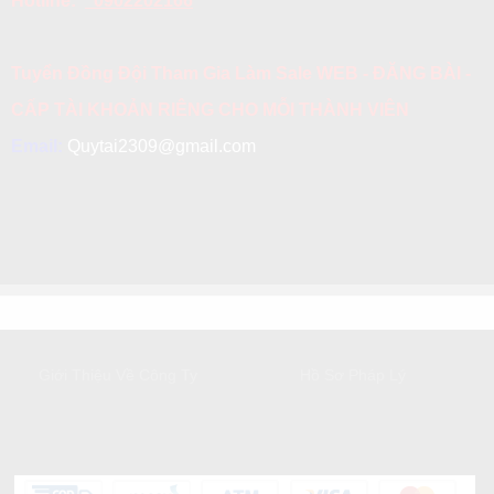
Hotline:
0902202166
Tuyển Đồng Đội Tham Gia Làm Sale WEB - ĐĂNG BÀI -
CẤP TÀI KHOẢN RIÊNG CHO MỖI THÀNH VIÊN
Email:
Quytai2309@gmail.com
GIỚI THIỆU
DỊCH VỤ KHÁCH HÀNG
Giới Thiệu Về Công Ty
Hồ Sơ Pháp Lý
HỖ TRỢ KHÁCH HÀNG