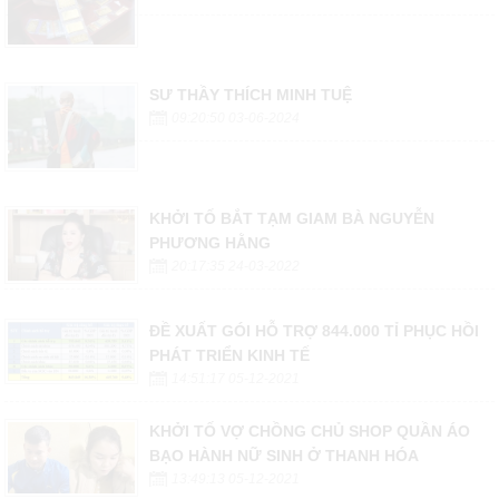
SƯ THẦY THÍCH MINH TUỆ
09:20:50 03-06-2024
KHỞI TỐ BẮT TẠM GIAM BÀ NGUYỄN
PHƯƠNG HẰNG
20:17:35 24-03-2022
ĐỀ XUẤT GÓI HỖ TRỢ 844.000 TỈ PHỤC HỒI
PHÁT TRIỂN KINH TẾ
14:51:17 05-12-2021
KHỞI TỐ VỢ CHỒNG CHỦ SHOP QUẦN ÁO
BẠO HÀNH NỮ SINH Ở THANH HÓA
13:49:13 05-12-2021