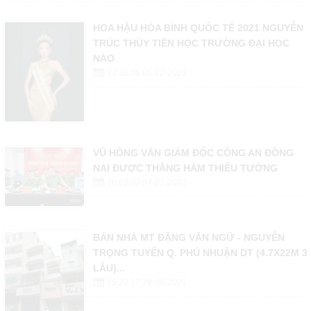
HOA HẬU HÒA BÌNH QUỐC TẾ 2021 NGUYỄN
TRÚC THÙY TIÊN HỌC TRƯỜNG ĐẠI HỌC
NÀO
13:36:06 05-12-2021
VŨ HỒNG VĂN GIÁM ĐỐC CÔNG AN ĐỒNG
NAI ĐƯỢC THĂNG HÀM THIẾU TƯỚNG
10:02:02 04-07-2021
BÁN NHÀ MT ĐẶNG VĂN NGỮ - NGUYỄN
TRỌNG TUYỂN Q. PHÚ NHUẬN DT (4.7X22M 3
LẦU)...
15:22:17 28-06-2021