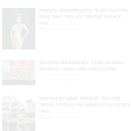
HOA HẬU HÒA BÌNH QUỐC TẾ 2021 NGUYỄN
TRÚC THÙY TIÊN HỌC TRƯỜNG ĐẠI HỌC
NÀO
13:36:06 05-12-2021
VŨ HỒNG VĂN GIÁM ĐỐC CÔNG AN ĐỒNG
NAI ĐƯỢC THĂNG HÀM THIẾU TƯỚNG
10:02:02 04-07-2021
BÁN NHÀ MT ĐẶNG VĂN NGỮ - NGUYỄN
TRỌNG TUYỂN Q. PHÚ NHUẬN DT (4.7X22M 3
LẦU)...
15:22:17 28-06-2021