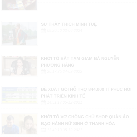
SƯ THẦY THÍCH MINH TUỆ
09:20:50 03-06-2024
KHỞI TỐ BẮT TẠM GIAM BÀ NGUYỄN
PHƯƠNG HẰNG
20:17:35 24-03-2022
ĐỀ XUẤT GÓI HỖ TRỢ 844.000 TỈ PHỤC HỒI
PHÁT TRIỂN KINH TẾ
14:51:17 05-12-2021
KHỞI TỐ VỢ CHỒNG CHỦ SHOP QUẦN ÁO
BẠO HÀNH NỮ SINH Ở THANH HÓA
13:49:13 05-12-2021