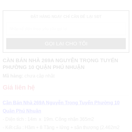
ĐẶT HÀNG NGAY CHỈ CẦN ĐỂ LẠI SĐT
CẦN BÁN NHÀ 269A NGUYỄN TRỌNG TUYỂN
PHƯỜNG 10 QUẬN PHÚ NHUẬN
Mã hàng:
chưa cập nhật
Giá liên hệ
Cần Bán Nhà 269A Nguyễn Trọng Tuyển Phường 10
Quận Phú Nhuận
- Diện tích : 14m x 19m. Công nhận 365m2
- Kết cấu : Hầm + 8 Tầng + lửng + sân thượng (2.462m2