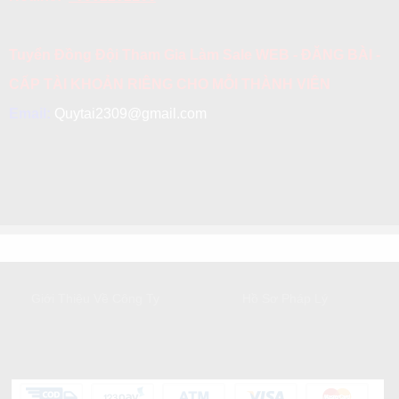
Tuyển Đồng Đội Tham Gia Làm Sale WEB - ĐĂNG BÀI -
CẤP TÀI KHOẢN RIÊNG CHO MỖI THÀNH VIÊN
Email:
Quytai2309@gmail.com
GIỚI THIỆU
DỊCH VỤ KHÁCH HÀNG
Giới Thiệu Về Công Ty
Hồ Sơ Pháp Lý
HỖ TRỢ KHÁCH HÀNG