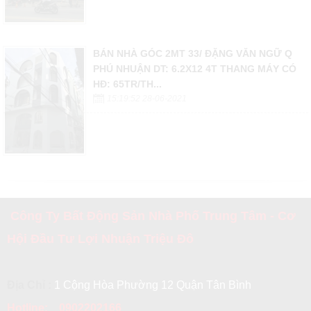
BÁN NHÀ GÓC 2MT 33/ ĐẶNG VĂN NGỮ Q
PHÚ NHUẬN DT: 6.2X12 4T THANG MÁY CÓ
HĐ: 65TR/TH...
15:19:52 28-06-2021
Công Ty Bất Động Sản Nhà Phố Trung Tâm - Cơ
Hội Đầu Tư Lợi Nhuận Triệu Đô
Địa Chỉ :
1 Cộng Hòa Phường 12 Quận Tân Bình
Hotline:
0902202166