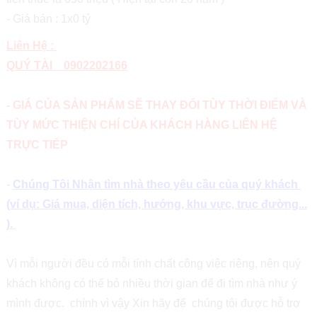
- Giá bán : 1x0 tỷ
Liên Hệ :
QUÝ TÀI 0902202166
- GIÁ CỦA SẢN PHẨM SẼ THAY ĐỔI TÙY THỜI ĐIỂM VÀ
TÙY MỨC THIỆN CHÍ CỦA KHÁCH HÀNG LIÊN HỆ
TRỰC TIẾP
-
Chúng Tôi Nhận tìm nhà theo yêu cầu của quý khách
(ví dụ: Giá mua, diện tích, hướng, khu vực, trục đường...
).
Vì mỗi người đều có mỗi tính chất công việc riêng, nên quý
khách không có thể bỏ nhiều thời gian để đi tìm nhà như ý
mình được. chính vì vậy Xin hãy để chúng tôi được hỗ trợ