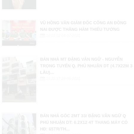
VŨ HỒNG VĂN GIÁM ĐỐC CÔNG AN ĐỒNG
NAI ĐƯỢC THĂNG HÀM THIẾU TƯỚNG
10:02:02 04-07-2021
BÁN NHÀ MT ĐẶNG VĂN NGỮ - NGUYỄN
TRỌNG TUYỂN Q. PHÚ NHUẬN DT (4.7X22M 3
LẦU)...
15:22:17 28-06-2021
BÁN NHÀ GÓC 2MT 33/ ĐẶNG VĂN NGỮ Q
PHÚ NHUẬN DT: 6.2X12 4T THANG MÁY CÓ
HĐ: 65TR/TH...