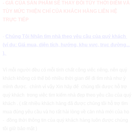
- GIÁ CỦA SẢN PHẨM SẼ THAY ĐỔI TÙY THỜI ĐIỂM VÀ
TÙY MỨC THIỆN CHÍ CỦA KHÁCH HÀNG LIÊN HỆ
TRỰC TIẾP
-
Chúng Tôi Nhận tìm nhà theo yêu cầu của quý khách
(ví dụ: Giá mua, diện tích, hướng, khu vực, trục đường...
).
Vì mỗi người đều có mỗi tính chất công việc riêng, nên quý
khách không có thể bỏ nhiều thời gian để đi tìm nhà như ý
mình được. chính vì vậy Xin hãy để chúng tôi được hỗ trợ
quý khách trong việc tìm kiếm nhà đẹp theo yêu cầu của quý
khách . ( rất nhiều khách hàng đã được chúng tôi hỗ trợ tìm
mua đúng yêu cầu và họ rất hài lòng về căn nhà mới của họ
- đồng thời thông tin của quý khách hàng luôn được chúng
tôi giữ bảo mật )