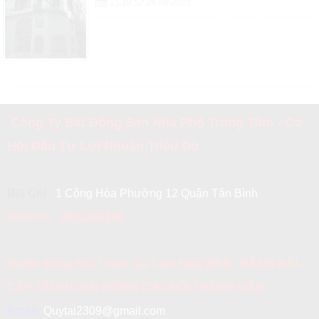
15:19:52 28-06-2021
Công Ty Bất Động Sản Nhà Phố Trung Tâm - Cơ
Hội Đầu Tư Lợi Nhuận Triệu Đô
Địa Chỉ :
1 Cộng Hòa Phường 12 Quận Tân Bình
Hotline:
0902202166
Tuyển Đồng Đội Tham Gia Làm Sale WEB - ĐĂNG BÀI -
CẤP TÀI KHOẢN RIÊNG CHO MỖI THÀNH VIÊN
Email:
Quytai2309@gmail.com