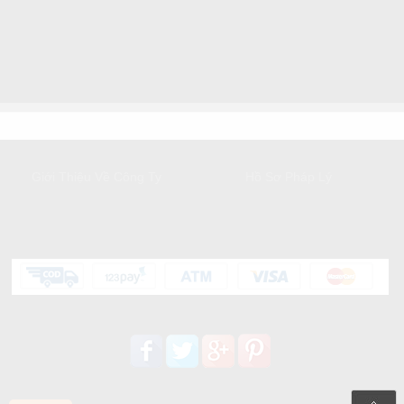
GIỚI THIỆU
DỊCH VỤ KHÁCH HÀNG
Giới Thiệu Về Công Ty
Hồ Sơ Pháp Lý
HỖ TRỢ KHÁCH HÀNG
Liên kết mạng xã hội: