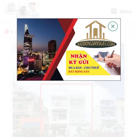
Menu
›
›
QUẬN
QUẬN 3