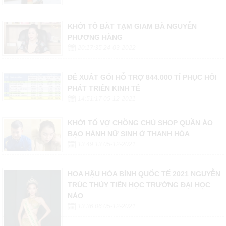
KHỞI TỐ BẮT TẠM GIAM BÀ NGUYỄN
PHƯƠNG HẰNG
20:17:35 24-03-2022
ĐỀ XUẤT GÓI HỖ TRỢ 844.000 TỈ PHỤC HỒI
PHÁT TRIỂN KINH TẾ
14:51:17 05-12-2021
KHỞI TỐ VỢ CHỒNG CHỦ SHOP QUẦN ÁO
BẠO HÀNH NỮ SINH Ở THANH HÓA
13:49:13 05-12-2021
HOA HẬU HÒA BÌNH QUỐC TẾ 2021 NGUYỄN
TRÚC THÙY TIÊN HỌC TRƯỜNG ĐẠI HỌC
NÀO
13:36:06 05-12-2021