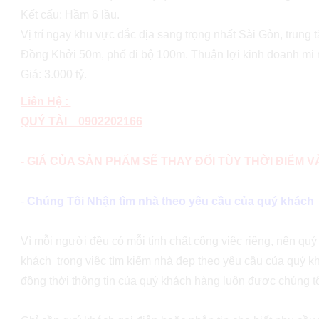
Kết cấu: Hầm 6 lầu.
Vị trí ngay khu vực đắc địa sang trọng nhất Sài Gòn, trung
Đồng Khởi 50m, phố đi bộ 100m. Thuận lợi kinh doanh mi
Giá: 3.000 tỷ.
Liên Hệ :
QUÝ TÀI 0902202166
- GIÁ CỦA SẢN PHẨM SẼ THAY ĐỔI TÙY THỜI ĐIỂM 
-
Chúng Tôi Nhận tìm nhà theo yêu cầu của quý khách (v
Vì mỗi người đều có mỗi tính chất công việc riêng, nên qu
khách trong việc tìm kiếm nhà đẹp theo yêu cầu của quý kh
đồng thời thông tin của quý khách hàng luôn được chúng tô