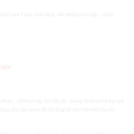
khách sạn 5 sao, nhà hàng, văn phòng cao cấp..., cách
TIẾP
nh được. chính vì vậy Xin hãy để chúng tôi được hỗ trợ quý
đúng yêu cầu và họ rất hài lòng về căn nhà mới của họ -