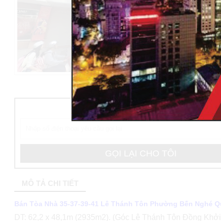
ĐẶT HÀNG NGAY CHỈ CẦN ĐỂ LẠI SĐT
MÔ TẢ CHI TIẾT
Bán Tòa Nhà 35-37-39-41 Lê Thánh Tôn Phường Bến Nghé Q
DT: 62,2 x 48,1m (2935m2). (Góc Lê Thánh Tôn Đồng Khởi