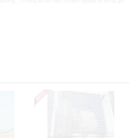
đường... ) chúng tôi làm việc chuyên nghiệp sẽ tìm và gọi