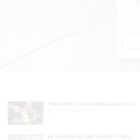
THÊM CÔNG TY BÁN VÀNG BÌNH ỔN GIÁ
09:43:02 03-06-2024
ĐỀ XUẤT GÓI HỖ TRỢ 844.000 TỈ PHỤC