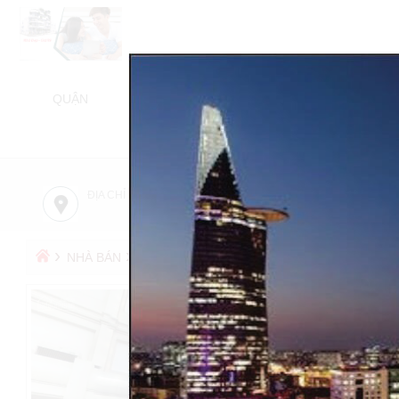
QUẬN
NHÀ BÁN
NHÀ CHO THUÊ
BÁN NH
TỬ 
ĐỊA CHỈ CÔNG TY
TƯ VẤN MIỄN PHÍ
›
›
BÁN TÒA NHÀ VĂN PHÒNG
NHÀ BÁN