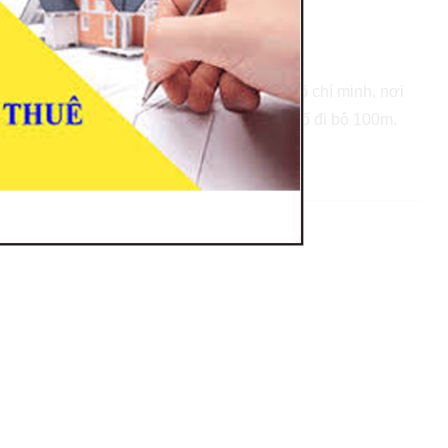
Bến Nghé Quận 1
 Đồng Khởi, Đối diện Vincom Đồng Khởi).
 Gòn, trung tâm hành chính của thành phố hồ chí minh, nơi
 phòng cao cấp..., cách Đồng Khởi 50m, phố đi bộ 100m.