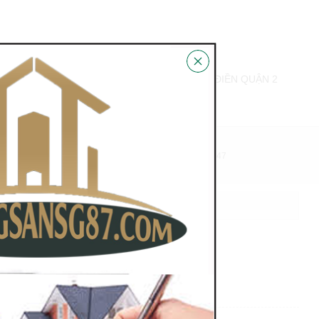
BÁN BIỆT THỰ THẢO ĐIỀN PHƯỜNG THẢO ĐIỀN QUẬN 2
N HỆ
HỖ TRỢ PHÁP LÝ 100%
0978.831.847
H TÔN PHƯỜNG BẾN NGHÉ QUẬN 1