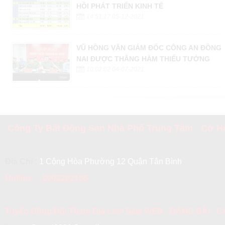
HỒI PHÁT TRIỂN KINH TẾ
14:51:17 05-12-2021
VŨ HỒNG VĂN GIÁM ĐỐC CÔNG AN ĐỒNG
NAI ĐƯỢC THĂNG HÀM THIẾU TƯỚNG
10:02:02 04-07-2021
Công Ty Bất Động Sản Nhà Phố Trung Tâm - Cơ Hộ
Địa Chỉ :
1 Cộng Hòa Phường 12 Quận Tân Bình
Hotline:
0902202166
Tuyển Đồng Đội Tham Gia Làm Sale WEB - ĐĂNG BÀI -