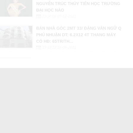
NGUYỄN TRÚC THÙY TIÊN HỌC TRƯỜNG
ĐẠI HỌC NÀO
13:36:06 05-12-2021
BÁN NHÀ GÓC 2MT 33/ ĐẶNG VĂN NGỮ Q
PHÚ NHUẬN DT: 6.2X12 4T THANG MÁY
CÓ HĐ: 65TR/TH...
15:19:52 28-06-2021