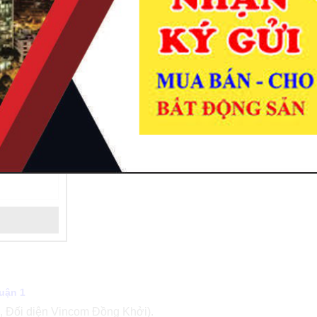
Bán Tòa Nhà 35-37-39-41 Lê Thánh Tôn Phường 
DT: 62,2 x 48,1m (2935m2). (Góc Lê Thánh Tôn
Kết cấu: Hầm 6 lầu.
Vị trí ngay khu vực đắc địa sang trọng nhất Sài
tập trung nhiều khách sạn 5 sao, nhà hàng, văn
Thuận lợi kinh doanh mi ngành nghề.
Giá: 3.000 tỷ.
uận 1
, Đối diện Vincom Đồng Khởi).