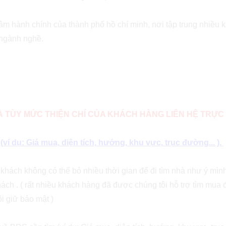
 tâm hành chính của thành phố hồ chí minh, nơi tập trung nhiều 
 ngành nghề.
VÀ TÙY MỨC THIỆN CHÍ CỦA KHÁCH HÀNG LIÊN HỆ TRỰC 
í dụ: Giá mua, diện tích, hướng, khu vực, trục đường... ).
ý khách không có thể bỏ nhiều thời gian để đi tìm nhà như ý mì
ách . ( rất nhiều khách hàng đã được chúng tôi hỗ trợ tìm mua 
i giữ bảo mật )