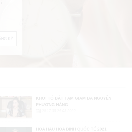
G
KHỞI TỐ BẮT TẠM GIAM BÀ NGUYỄN
PHƯƠNG HẰNG
20:17:35 24-03-2022
HOA HẬU HÒA BÌNH QUỐC TẾ 2021