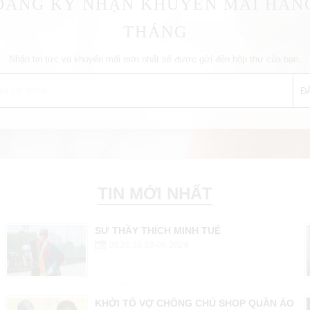
ĐĂNG KÝ NHẬN KHUYẾN MÃI HÀN
THÁNG
Nhận tin tức và khuyến mãi mới nhất sẽ được gửi đến hộp thư của bạn.
TIN MỚI NHẤT
SƯ THẦY THÍCH MINH TUỆ
09:20:50 03-06-2024
KHỞI TỐ VỢ CHỒNG CHỦ SHOP QUẦN ÁO