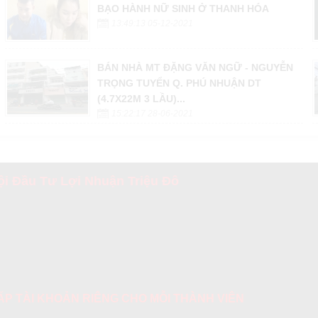
BẠO HÀNH NỮ SINH Ở THANH HÓA
13:49:13 05-12-2021
BÁN NHÀ MT ĐẶNG VĂN NGỮ - NGUYỄN
TRỌNG TUYỂN Q. PHÚ NHUẬN DT
(4.7X22M 3 LẦU)...
15:22:17 28-06-2021
i Đầu Tư Lợi Nhuận Triệu Đô
 CẤP TÀI KHOẢN RIÊNG CHO MỖI THÀNH VIÊN