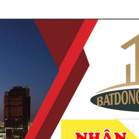
À NAM KỲ KHỞI NGHĨA QUẬN 3
NHẬN KÝ GỬI MUA BÁN
VI TUỔI
CHUYỂN NHƯỢNG DỰ ÁN
TIN TỨC
LIÊ
DẪN KHÁCH XEM NHÀ
THANH TOÁN KHI MUA
MIỄN PHÍ
ĐƯỢC NHÀ
BÁN TÒA NHÀ 35-37-39-41 LÊ THÁN
Mã hàng:
chưa cập nhật
3.000.000.000.000
đ