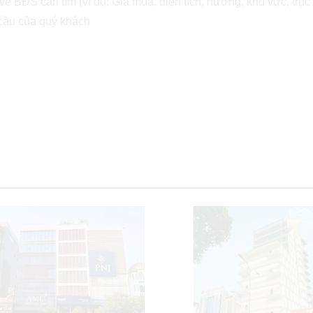
ề BĐS cần tìm (ví dụ: Giá mua, diện tích, hướng, khu vực, trục 
 cầu của quý khách