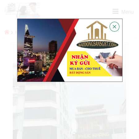
Menu
›
›
NHÀ BÁN
BÁN TÒA NHÀ VĂN PHÒNG