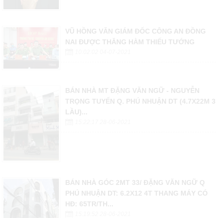
VŨ HỒNG VĂN GIÁM ĐỐC CÔNG AN ĐỒNG
NAI ĐƯỢC THĂNG HÀM THIẾU TƯỚNG
10:02:02 04-07-2021
BÁN NHÀ MT ĐẶNG VĂN NGỮ - NGUYỄN
TRỌNG TUYỂN Q. PHÚ NHUẬN DT (4.7X22M 3
LẦU)...
15:22:17 28-06-2021
BÁN NHÀ GÓC 2MT 33/ ĐẶNG VĂN NGỮ Q
PHÚ NHUẬN DT: 6.2X12 4T THANG MÁY CÓ
HĐ: 65TR/TH...
15:19:52 28-06-2021