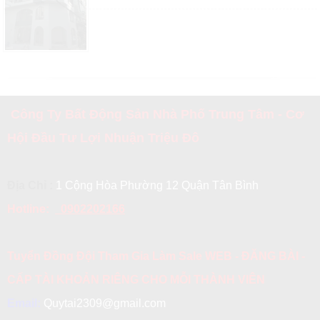
Công Ty Bất Động Sản Nhà Phố Trung Tâm - Cơ
Hội Đầu Tư Lợi Nhuận Triệu Đô
Địa Chỉ :
1 Cộng Hòa Phường 12 Quận Tân Bình
Hotline:
0902202166
Tuyển Đồng Đội Tham Gia Làm Sale WEB - ĐĂNG BÀI -
CẤP TÀI KHOẢN RIÊNG CHO MỖI THÀNH VIÊN
Email:
Quytai2309@gmail.com