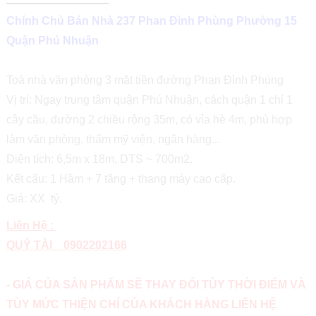
Chính Chủ Bán Nhà 237 Phan Đình Phùng Phường 15
Quận Phú Nhuận
Toà nhà văn phòng 3 mặt tiền đường Phan Đình Phùng
Vị trí: Ngay trung tâm quận Phú Nhuận, cách quận 1 chỉ 1
cây cầu, đường 2 chiều rộng 35m, có vỉa hè 4m, phù hợp
làm văn phòng, thẩm mỹ viện, ngân hàng...
Diện tích: 6,5m x 18m, DTS ~ 700m2.
Kết cấu: 1 Hầm + 7 tầng + thang máy cao cấp.
Giá: XX tỷ.
Liên Hệ :
QUÝ TÀI 0902202166
- GIÁ CỦA SẢN PHẨM SẼ THAY ĐỔI TÙY THỜI ĐIỂM VÀ
TÙY MỨC THIỆN CHÍ CỦA KHÁCH HÀNG LIÊN HỆ