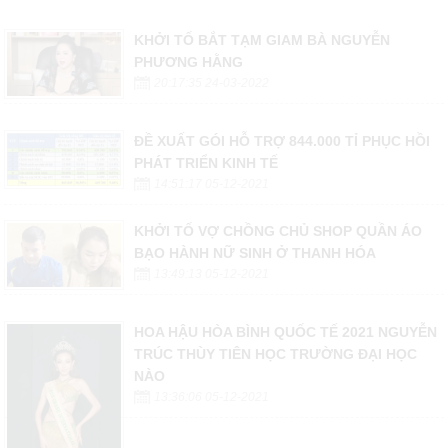
KHỞI TỐ BẮT TẠM GIAM BÀ NGUYỄN
PHƯƠNG HẰNG
20:17:35 24-03-2022
ĐỀ XUẤT GÓI HỖ TRỢ 844.000 TỈ PHỤC HỒI
PHÁT TRIỂN KINH TẾ
14:51:17 05-12-2021
KHỞI TỐ VỢ CHỒNG CHỦ SHOP QUẦN ÁO
BẠO HÀNH NỮ SINH Ở THANH HÓA
13:49:13 05-12-2021
HOA HẬU HÒA BÌNH QUỐC TẾ 2021 NGUYỄN
TRÚC THÙY TIÊN HỌC TRƯỜNG ĐẠI HỌC
NÀO
13:36:06 05-12-2021