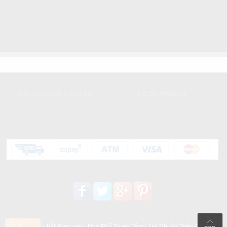
GIỚI THIỆU
DỊCH VỤ KHÁCH HÀNG
Giới Thiệu Về Công Ty
Hồ Sơ Pháp Lý
HỖ TRỢ KHÁCH HÀNG
Liên kết mạng xã hội:
Đầu Tư bất động sản - Nhà Phố Trung Tâm - Lợi Nhuận Triệu Đô