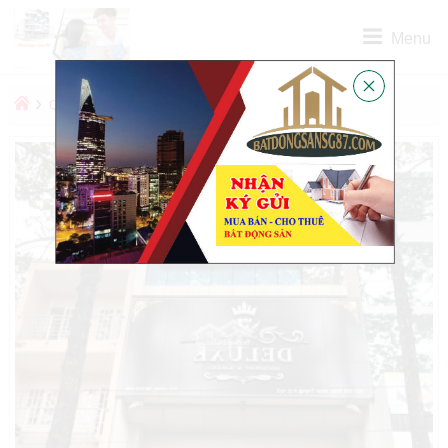
Menu
›
›
QUẬN
QUẬN 1