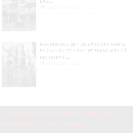
LẦU)...
15:22:17 28-06-2021
BÁN NHÀ GÓC 2MT 33/ ĐẶNG VĂN NGỮ Q
PHÚ NHUẬN DT: 6.2X12 4T THANG MÁY CÓ
HĐ: 65TR/TH...
15:19:52 28-06-2021
Công Ty Bất Động Sản Nhà Phố Trung Tâm - Cơ
Hội Đầu Tư Lợi Nhuận Triệu Đô