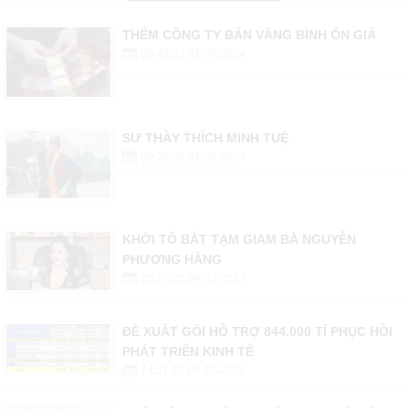
THÊM CÔNG TY BÁN VÀNG BÌNH ỔN GIÁ
09:43:02 03-06-2024
SƯ THẦY THÍCH MINH TUỆ
09:20:50 03-06-2024
KHỞI TỐ BẮT TẠM GIAM BÀ NGUYỄN
PHƯƠNG HẰNG
20:17:35 24-03-2022
ĐỀ XUẤT GÓI HỖ TRỢ 844.000 TỈ PHỤC HỒI
PHÁT TRIỂN KINH TẾ
14:51:17 05-12-2021