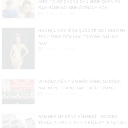
KHỞI TỐ VỢ CHỒNG CHỦ SHOP QUẦN ÁO
BẠO HÀNH NỮ SINH Ở THANH HÓA
13:49:13 05-12-2021
HOA HẬU HÒA BÌNH QUỐC TẾ 2021 NGUYỄN
TRÚC THÙY TIÊN HỌC TRƯỜNG ĐẠI HỌC
NÀO
13:36:06 05-12-2021
VŨ HỒNG VĂN GIÁM ĐỐC CÔNG AN ĐỒNG
NAI ĐƯỢC THĂNG HÀM THIẾU TƯỚNG
10:02:02 04-07-2021
BÁN NHÀ MT ĐẶNG VĂN NGỮ - NGUYỄN
TRỌNG TUYỂN Q. PHÚ NHUẬN DT (4.7X22M 3