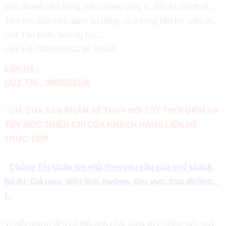
kinh doanh nhà hàng, văn phòng công ty, đầu tư cho thuê...
Tiện ích: Gần nhà hàng ăn uống, cửa hàng tiện lợi, siêu thị,
chợ Tân Định, trường học...
Liên Hệ 0909870922 Mr Thanh
Liên Hệ :
QUÝ TÀI 0902202166
- GIÁ CỦA SẢN PHẨM SẼ THAY ĐỔI TÙY THỜI ĐIỂM VÀ
TÙY MỨC THIỆN CHÍ CỦA KHÁCH HÀNG LIÊN HỆ
TRỰC TIẾP
-
Chúng Tôi Nhận tìm nhà theo yêu cầu của quý khách
(ví dụ: Giá mua, diện tích, hướng, khu vực, trục đường...
).
Vì mỗi người đều có mỗi tính chất công việc riêng, nên quý