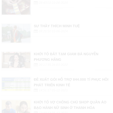
09:43:02 03-06-2024
SƯ THẦY THÍCH MINH TUỆ
09:20:50 03-06-2024
KHỞI TỐ BẮT TẠM GIAM BÀ NGUYỄN
PHƯƠNG HẰNG
20:17:35 24-03-2022
ĐỀ XUẤT GÓI HỖ TRỢ 844.000 TỈ PHỤC HỒI
PHÁT TRIỂN KINH TẾ
14:51:17 05-12-2021
KHỞI TỐ VỢ CHỒNG CHỦ SHOP QUẦN ÁO
BẠO HÀNH NỮ SINH Ở THANH HÓA
13:49:13 05-12-2021