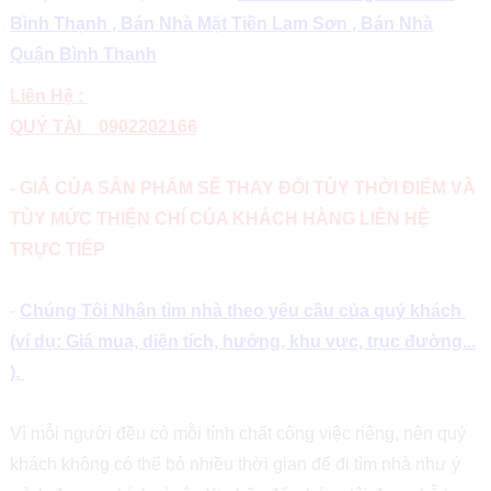
Bình Thạnh , Bán Nhà Mặt Tiền Lam Sơn , Bán Nhà
Quận Bình Thạnh
Liên Hệ :
QUÝ TÀI 0902202166
- GIÁ CỦA SẢN PHẨM SẼ THAY ĐỔI TÙY THỜI ĐIỂM VÀ
TÙY MỨC THIỆN CHÍ CỦA KHÁCH HÀNG LIÊN HỆ
TRỰC TIẾP
-
Chúng Tôi Nhận tìm nhà theo yêu cầu của quý khách
(ví dụ: Giá mua, diện tích, hướng, khu vực, trục đường...
).
Vì mỗi người đều có mỗi tính chất công việc riêng, nên quý
khách không có thể bỏ nhiều thời gian để đi tìm nhà như ý