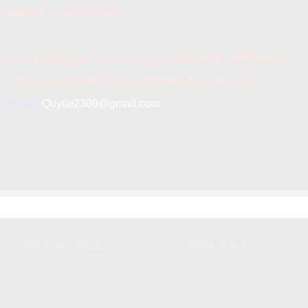
Hotline:
0902202166
Tuyển Đồng Đội Tham Gia Làm Sale WEB - ĐĂNG BÀI -
CẤP TÀI KHOẢN RIÊNG CHO MỖI THÀNH VIÊN
Email:
Quytai2309@gmail.com
GIỚI THIỆU
DỊCH VỤ KHÁCH HÀNG
Giới Thiệu Về Công Ty
Hồ Sơ Pháp Lý
HỖ TRỢ KHÁCH HÀNG