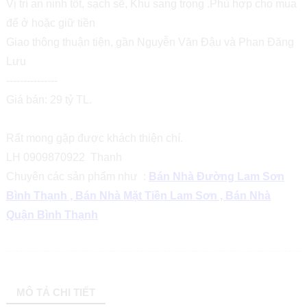
Vị trí an ninh tốt, sạch sẽ, Khu sang trọng .Phù hợp cho mua
để ở hoặc giữ tiền
Giao thông thuận tiện, gần Nguyễn Văn Đậu và Phan Đăng
Lưu
---------------
Giá bán: 29 tỷ TL.
Rất mong gặp được khách thiện chí.
LH 0909870922 Thanh
Chuyên các sản phẩm như :
Bán Nhà Đường Lam Sơn
Bình Thạnh , Bán Nhà Mặt Tiền Lam Sơn , Bán Nhà
Quận Bình Thạnh
MÔ TẢ CHI TIẾT