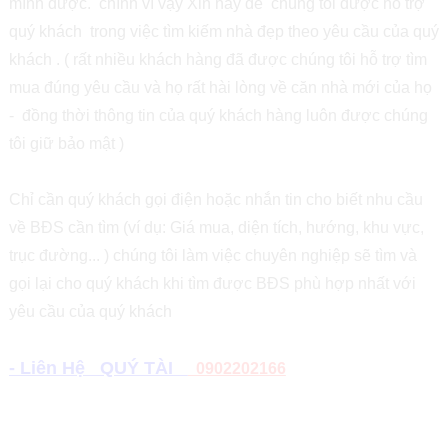
mình được. chính vì vậy Xin hãy để chúng tôi được hỗ trợ
quý khách trong việc tìm kiếm nhà đẹp theo yêu cầu của quý
khách . ( rất nhiều khách hàng đã được chúng tôi hỗ trợ tìm
mua đúng yêu cầu và họ rất hài lòng về căn nhà mới của họ
- đồng thời thông tin của quý khách hàng luôn được chúng
tôi giữ bảo mật )
Chỉ cần quý khách gọi điện hoặc nhắn tin cho biết nhu cầu
về BĐS cần tìm (ví dụ: Giá mua, diện tích, hướng, khu vực,
trục đường... ) chúng tôi làm việc chuyên nghiệp sẽ tìm và
gọi lại cho quý khách khi tìm được BĐS phù hợp nhất với
yêu cầu của quý khách
- Liên Hệ QUÝ TÀI
0902202166