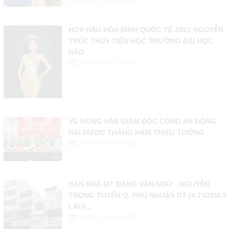
HOA HẬU HÒA BÌNH QUỐC TẾ 2021 NGUYỄN
TRÚC THÙY TIÊN HỌC TRƯỜNG ĐẠI HỌC
NÀO
13:36:06 05-12-2021
VŨ HỒNG VĂN GIÁM ĐỐC CÔNG AN ĐỒNG
NAI ĐƯỢC THĂNG HÀM THIẾU TƯỚNG
10:02:02 04-07-2021
BÁN NHÀ MT ĐẶNG VĂN NGỮ - NGUYỄN
TRỌNG TUYỂN Q. PHÚ NHUẬN DT (4.7X22M 3
LẦU)...
15:22:17 28-06-2021