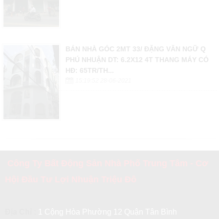
BÁN NHÀ GÓC 2MT 33/ ĐẶNG VĂN NGỮ Q
PHÚ NHUẬN DT: 6.2X12 4T THANG MÁY CÓ
HĐ: 65TR/TH...
15:19:52 28-06-2021
Công Ty Bất Động Sản Nhà Phố Trung Tâm - Cơ
Hội Đầu Tư Lợi Nhuận Triệu Đô
Địa Chỉ :
1 Cộng Hòa Phường 12 Quận Tân Bình