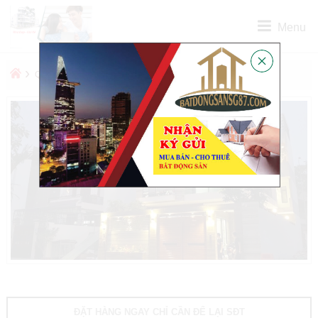
Menu
›
›
QUẬN
QUẬN BÌNH THẠNH
ĐẶT HÀNG NGAY CHỈ CẦN ĐỂ LẠI SĐT