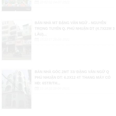
10:02:02 04-07-2021
BÁN NHÀ MT ĐẶNG VĂN NGỮ - NGUYỄN
TRỌNG TUYỂN Q. PHÚ NHUẬN DT (4.7X22M 3
LẦU)...
15:22:17 28-06-2021
BÁN NHÀ GÓC 2MT 33/ ĐẶNG VĂN NGỮ Q
PHÚ NHUẬN DT: 6.2X12 4T THANG MÁY CÓ
HĐ: 65TR/TH...
15:19:52 28-06-2021