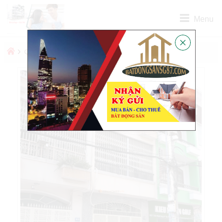
Menu
›
›
QUẬN
QUẬN 1