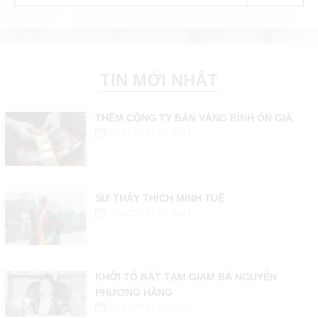
TIN MỚI NHẤT
THÊM CÔNG TY BÁN VÀNG BÌNH ỔN GIÁ
09:43:02 03-06-2024
SƯ THẦY THÍCH MINH TUỆ
09:20:50 03-06-2024
KHỞI TỐ BẮT TẠM GIAM BÀ NGUYỄN
PHƯƠNG HẰNG
20:17:35 24-03-2022