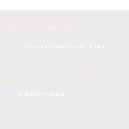
Công Ty Bất Động Sản Nhà Phố Trung Tâm - Cơ
Hội Đầu Tư Lợi Nhuận Triệu Đô
Địa Chỉ :
1 Cộng Hòa Phường 12 Quận Tân Bình
Hotline:
0902202166
Tuyển Đồng Đội Tham Gia Làm Sale WEB - ĐĂNG BÀI -
CẤP TÀI KHOẢN RIÊNG CHO MỖI THÀNH VIÊN
Email:
Quytai2309@gmail.com