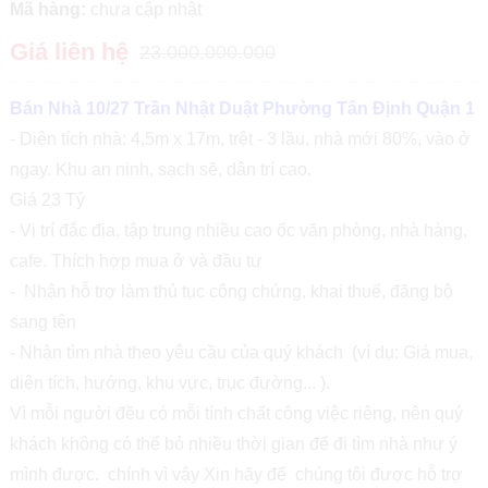
Mã hàng:
chưa cập nhật
Giá liên hệ
23.000.000.000
Bán Nhà 10/27 Trần Nhật Duật Phường Tân Định Quận 1
- Diện tích nhà: 4,5m x 17m, trệt - 3 lầu, nhà mới 80%, vào ở
ngay. Khu an ninh, sạch sẽ, dân trí cao.
Giá 23 Tỷ
- Vị trí đắc địa, tập trung nhiều cao ốc văn phòng, nhà hàng,
cafe. Thích hợp mua ở và đầu tư
- Nhận hỗ trợ làm thủ tục công chứng, khai thuế, đăng bộ
sang tên
- Nhận tìm nhà theo yêu cầu của quý khách (ví dụ: Giá mua,
diện tích, hướng, khu vực, trục đường... ).
Vì mỗi người đều có mỗi tính chất công việc riêng, nên quý
khách không có thể bỏ nhiều thời gian để đi tìm nhà như ý
mình được. chính vì vậy Xin hãy để chúng tôi được hỗ trợ