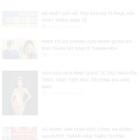
ĐỀ XUẤT GÓI HỖ TRỢ 844.000 TỈ PHỤC HỒI
PHÁT TRIỂN KINH TẾ
14:51:17 05-12-2021
KHỞI TỐ VỢ CHỒNG CHỦ SHOP QUẦN ÁO
BẠO HÀNH NỮ SINH Ở THANH HÓA
13:49:13 05-12-2021
HOA HẬU HÒA BÌNH QUỐC TẾ 2021 NGUYỄN
TRÚC THÙY TIÊN HỌC TRƯỜNG ĐẠI HỌC
NÀO
13:36:06 05-12-2021
VŨ HỒNG VĂN GIÁM ĐỐC CÔNG AN ĐỒNG
NAI ĐƯỢC THĂNG HÀM THIẾU TƯỚNG