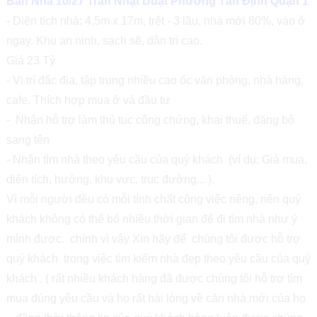
Bán Nhà 10/27 Trần Nhật Duật Phường Tân Định Quận 1
- Diện tích nhà: 4,5m x 17m, trệt - 3 lầu, nhà mới 80%, vào ở
ngay. Khu an ninh, sạch sẽ, dân trí cao.
Giá 23 Tỷ
- Vị trí đắc địa, tập trung nhiều cao ốc văn phòng, nhà hàng,
cafe. Thích hợp mua ở và đầu tư
- Nhận hỗ trợ làm thủ tục công chứng, khai thuế, đăng bộ
sang tên
- Nhận tìm nhà theo yêu cầu của quý khách (ví dụ: Giá mua,
diện tích, hướng, khu vực, trục đường... ).
Vì mỗi người đều có mỗi tính chất công việc riêng, nên quý
khách không có thể bỏ nhiều thời gian để đi tìm nhà như ý
mình được. chính vì vậy Xin hãy để chúng tôi được hỗ trợ
quý khách trong việc tìm kiếm nhà đẹp theo yêu cầu của quý
khách . ( rất nhiều khách hàng đã được chúng tôi hỗ trợ tìm
mua đúng yêu cầu và họ rất hài lòng về căn nhà mới của họ