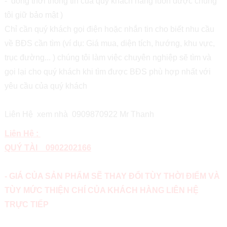
- đồng thời thông tin của quý khách hàng luôn được chúng
tôi giữ bảo mật )
Chỉ cần quý khách gọi điện hoặc nhắn tin cho biết nhu cầu
về BĐS cần tìm (ví dụ: Giá mua, diện tích, hướng, khu vực,
trục đường... ) chúng tôi làm việc chuyên nghiệp sẽ tìm và
gọi lại cho quý khách khi tìm được BĐS phù hợp nhất với
yêu cầu của quý khách
Liên Hệ xem nhà 0909870922 Mr Thanh
Liên Hệ :
QUÝ TÀI 0902202166
- GIÁ CỦA SẢN PHẨM SẼ THAY ĐỔI TÙY THỜI ĐIỂM VÀ
TÙY MỨC THIỆN CHÍ CỦA KHÁCH HÀNG LIÊN HỆ
TRỰC TIẾP