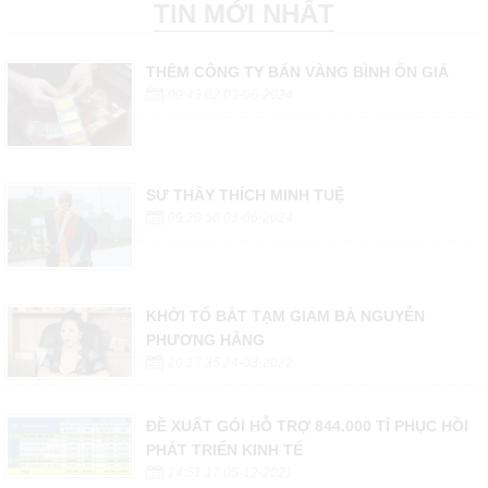
TIN MỚI NHẤT
THÊM CÔNG TY BÁN VÀNG BÌNH ỔN GIÁ
09:43:02 03-06-2024
SƯ THẦY THÍCH MINH TUỆ
09:20:50 03-06-2024
KHỞI TỐ BẮT TẠM GIAM BÀ NGUYỄN
PHƯƠNG HẰNG
20:17:35 24-03-2022
ĐỀ XUẤT GÓI HỖ TRỢ 844.000 TỈ PHỤC HỒI
PHÁT TRIỂN KINH TẾ
14:51:17 05-12-2021