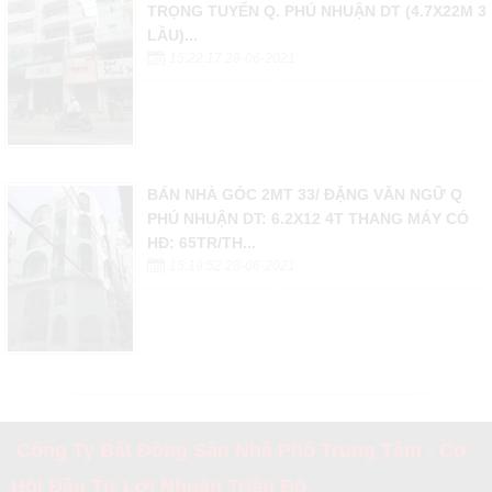
TRỌNG TUYỂN Q. PHÚ NHUẬN DT (4.7X22M 3
LẦU)...
15:22:17 28-06-2021
BÁN NHÀ GÓC 2MT 33/ ĐẶNG VĂN NGỮ Q
PHÚ NHUẬN DT: 6.2X12 4T THANG MÁY CÓ
HĐ: 65TR/TH...
15:19:52 28-06-2021
Công Ty Bất Động Sản Nhà Phố Trung Tâm - Cơ
Hội Đầu Tư Lợi Nhuận Triệu Đô