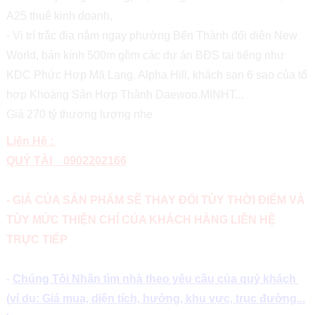
A25 thuê kinh doanh,
- Vị trí trắc địa nằm ngay phường Bến Thành đối diện New
World, bán kính 500m gồm các dự án BĐS tai tiếng như
KDC Phức Hợp Mã Lạng, Alpha Hill, khách sạn 6 sao của tổ
hợp Khoáng Sản Hợp Thành Daewoo.MINHT...
Giá 270 tỷ thương lượng nhẹ
Liên Hệ :
QUÝ TÀI 0902202166
- GIÁ CỦA SẢN PHẨM SẼ THAY ĐỔI TÙY THỜI ĐIỂM VÀ
TÙY MỨC THIỆN CHÍ CỦA KHÁCH HÀNG LIÊN HỆ
TRỰC TIẾP
-
Chúng Tôi Nhận tìm nhà theo yêu cầu của quý khách
(ví dụ: Giá mua, diện tích, hướng, khu vực, trục đường...