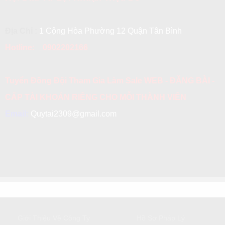
Địa Chỉ :
1 Cộng Hòa Phường 12 Quận Tân Bình
Hotline:
0902202166
Tuyển Đồng Đội Tham Gia Làm Sale WEB - ĐĂNG BÀI -
CẤP TÀI KHOẢN RIÊNG CHO MỖI THÀNH VIÊN
Email:
Quytai2309@gmail.com
GIỚI THIỆU
DỊCH VỤ KHÁCH HÀNG
Giới Thiệu Về Công Ty
Hồ Sơ Pháp Lý