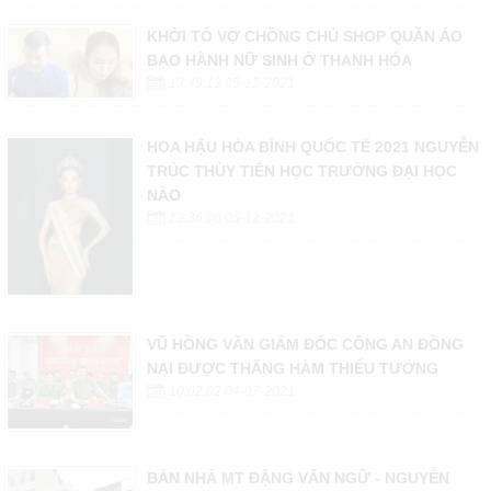
KHỞI TỐ VỢ CHỒNG CHỦ SHOP QUẦN ÁO
BẠO HÀNH NỮ SINH Ở THANH HÓA
13:49:13 05-12-2021
HOA HẬU HÒA BÌNH QUỐC TẾ 2021 NGUYỄN
TRÚC THÙY TIÊN HỌC TRƯỜNG ĐẠI HỌC
NÀO
13:36:06 05-12-2021
VŨ HỒNG VĂN GIÁM ĐỐC CÔNG AN ĐỒNG
NAI ĐƯỢC THĂNG HÀM THIẾU TƯỚNG
10:02:02 04-07-2021
BÁN NHÀ MT ĐẶNG VĂN NGỮ - NGUYỄN