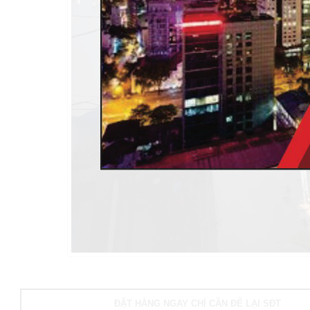
ĐẶT HÀNG NGAY CHỈ CẦN ĐỂ LẠI SĐT