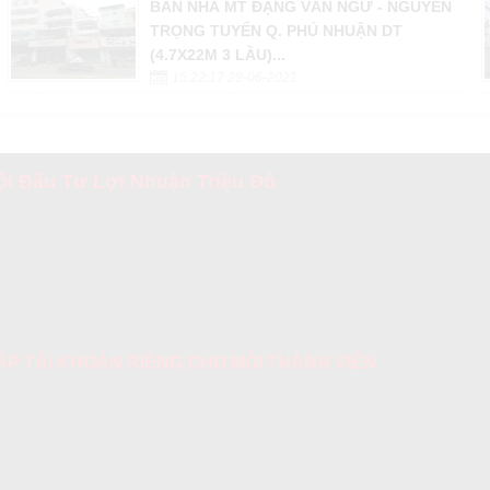
BÁN NHÀ MT ĐẶNG VĂN NGỮ - NGUYỄN
TRỌNG TUYỂN Q. PHÚ NHUẬN DT
(4.7X22M 3 LẦU)...
15:22:17 28-06-2021
i Đầu Tư Lợi Nhuận Triệu Đô
 CẤP TÀI KHOẢN RIÊNG CHO MỖI THÀNH VIÊN