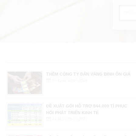
THÊM CÔNG TY BÁN VÀNG BÌNH ỔN GIÁ
09:43:02 03-06-2024
ĐỀ XUẤT GÓI HỖ TRỢ 844.000 TỈ PHỤC
HỒI PHÁT TRIỂN KINH TẾ
14:51:17 05-12-2021