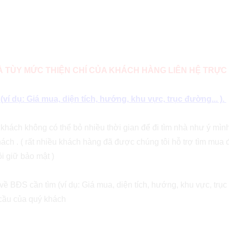
VÀ TÙY MỨC THIỆN CHÍ CỦA KHÁCH HÀNG LIÊN HỆ TRỰC 
í dụ: Giá mua, diện tích, hướng, khu vực, trục đường... ).
ý khách không có thể bỏ nhiều thời gian để đi tìm nhà như ý mì
ách . ( rất nhiều khách hàng đã được chúng tôi hỗ trợ tìm mua 
i giữ bảo mật )
ề BĐS cần tìm (ví dụ: Giá mua, diện tích, hướng, khu vực, trục 
 cầu của quý khách