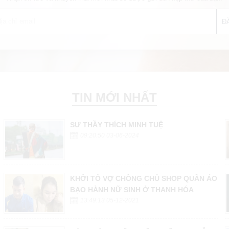
TIN MỚI NHẤT
SƯ THẦY THÍCH MINH TUỆ
09:20:50 03-06-2024
KHỞI TỐ VỢ CHỒNG CHỦ SHOP QUẦN ÁO
BẠO HÀNH NỮ SINH Ở THANH HÓA
13:49:13 05-12-2021