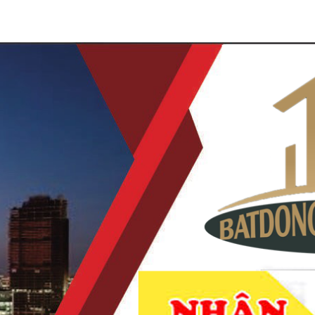
À NAM KỲ KHỞI NGHĨA QUẬN 3
NHẬN KÝ GỬI MUA BÁN
VI TUỔI
CHUYỂN NHƯỢNG DỰ ÁN
TIN TỨC
LIÊ
DẪN KHÁCH XEM NHÀ
THANH TOÁN KHI MUA
MIỄN PHÍ
ĐƯỢC NHÀ
XUỐNG GIÁ BÁN NHÀ BÁN GÓC 2 MẶT HẺ
14M XÂY DỰNG 4 TẦNG MỚI ĐẸP
Mã hàng:
chưa cập nhật
13.500.000.000
đ
13.800.000.000
-2%