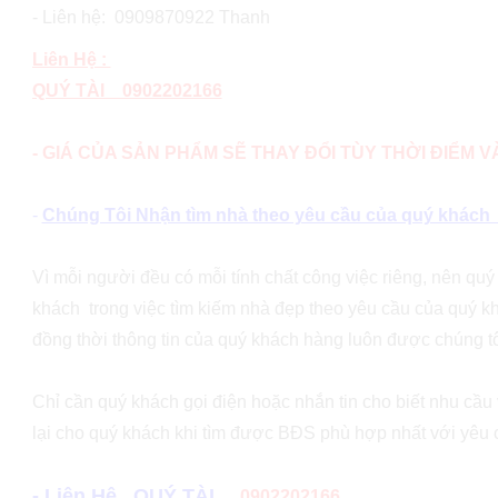
- Liên hệ: 0909870922 Thanh
Liên Hệ :
QUÝ TÀI 0902202166
- GIÁ CỦA SẢN PHẨM SẼ THAY ĐỔI TÙY THỜI ĐIỂM 
-
Chúng Tôi Nhận tìm nhà theo yêu cầu của quý khách (v
Vì mỗi người đều có mỗi tính chất công việc riêng, nên qu
khách trong việc tìm kiếm nhà đẹp theo yêu cầu của quý kh
đồng thời thông tin của quý khách hàng luôn được chúng tô
Chỉ cần quý khách gọi điện hoặc nhắn tin cho biết nhu cầu v
lại cho quý khách khi tìm được BĐS phù hợp nhất với yêu
- Liên Hệ QUÝ TÀI
0902202166