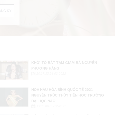
KHỞI TỐ BẮT TẠM GIAM BÀ NGUYỄN
PHƯƠNG HẰNG
20:17:35 24-03-2022
HOA HẬU HÒA BÌNH QUỐC TẾ 2021
NGUYỄN TRÚC THÙY TIÊN HỌC TRƯỜNG
ĐẠI HỌC NÀO
13:36:06 05-12-2021