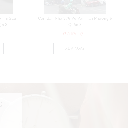
 Thị Sáu
Cần Bán Nhà 376 Võ Văn Tần Phường 5
ận 3
Quận 3
Giá liên hệ
XEM NGAY
G