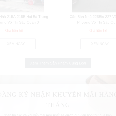
Nhà 215A-215B Hai Bà Trưng
Cần Bán Nhà 225Bis-227 Võ
ờng Võ Thị Sáu Quận 3
Phường Võ Thị Sáu Qu
Giá liên hệ
Giá liên hệ
XEM NGAY
XEM NGAY
Xem Thêm Sản Phẩm Cùng Loại
ĐĂNG KÝ NHẬN KHUYẾN MÃI HÀN
THÁNG
Nhận tin tức và khuyến mãi mới nhất sẽ được gửi đến hộp thư của bạn.