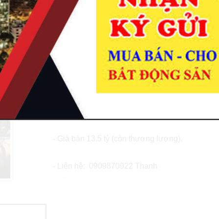
Nhà bán góc 2 mặt hẻm 220 Lê Văn Sỹ, P14, Q3 -
- Nhà bán góc 2 mặt hẻm xe hơi 220 đường Lê 
học,...
- Hiện trạng nhà mới đẹp, xây dựng 4 tầng, 4P
- Diện tích 4.4 x 14m, vuông vắn.
- Giá bán 13.5 tỷ (còn thương lượng).
- Liên hệ: 0909870922 Thanh