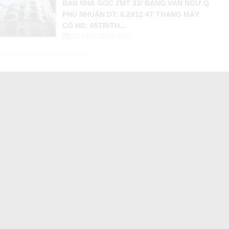
BÁN NHÀ GÓC 2MT 33/ ĐẶNG VĂN NGỮ Q
PHÚ NHUẬN DT: 6.2X12 4T THANG MÁY
CÓ HĐ: 65TR/TH...
15:19:52 28-06-2021