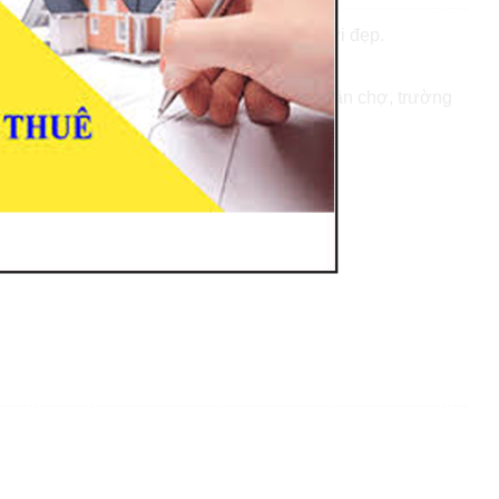
 diện tích 4.4 x 14m - xây dựng 4 tầng mới đẹp.
Văn Sỹ phường 14 quận 3, khu vực đẹp, gần chợ, trường
N 5WC.