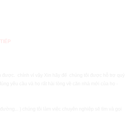
TIẾP
nh được. chính vì vậy Xin hãy để chúng tôi được hỗ trợ quý
đúng yêu cầu và họ rất hài lòng về căn nhà mới của họ -
đường... ) chúng tôi làm việc chuyên nghiệp sẽ tìm và gọi