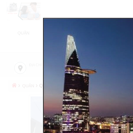
QUẬN
NHÀ BÁN
NHÀ CHO THUÊ
BÁN NH
TỬ 
ĐỊA CHỈ CÔNG TY
TƯ VẤN MIỄN PHÍ
›
›
QUẬN 3
QUẬN