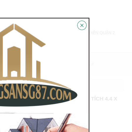
BÁN BIỆT THỰ THẢO ĐIỀN PHƯỜNG THẢO ĐIỀN QUẬN 2
N HỆ
HỖ TRỢ PHÁP LÝ 100%
0978.831.847
M 220 LÊ VĂN SỸ, P14, Q3 DIỆN TÍCH 4.4 X