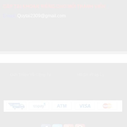
CẤP TÀI KHOẢN RIÊNG CHO MỖI THÀNH VIÊN
Email:
Quytai2309@gmail.com
GIỚI THIỆU
DỊCH VỤ KHÁCH HÀNG
Giới Thiệu Về Công Ty
Hồ Sơ Pháp Lý
HỖ TRỢ KHÁCH HÀNG
Liên kết mạng xã hội: