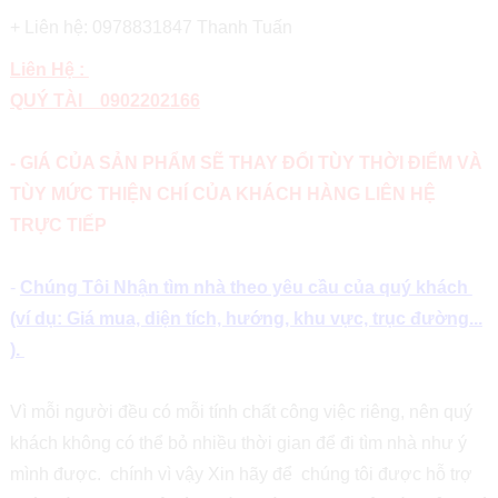
+ Liên hệ: 0978831847 Thanh Tuấn
Liên Hệ :
QUÝ TÀI 0902202166
- GIÁ CỦA SẢN PHẨM SẼ THAY ĐỔI TÙY THỜI ĐIỂM VÀ
TÙY MỨC THIỆN CHÍ CỦA KHÁCH HÀNG LIÊN HỆ
TRỰC TIẾP
-
Chúng Tôi Nhận tìm nhà theo yêu cầu của quý khách
(ví dụ: Giá mua, diện tích, hướng, khu vực, trục đường...
).
Vì mỗi người đều có mỗi tính chất công việc riêng, nên quý
khách không có thể bỏ nhiều thời gian để đi tìm nhà như ý
mình được. chính vì vậy Xin hãy để chúng tôi được hỗ trợ