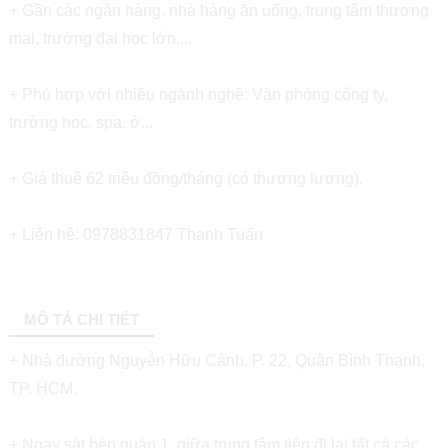
+ Gần các ngân hàng, nhà hàng ăn uống, trung tâm thương
mại, trường đại học lớn,...
+ Phù hợp với nhiều ngành nghề: Văn phòng công ty,
trường học, spa, ở...
+ Giá thuê 62 triệu đồng/tháng (có thương lượng).
+ Liên hệ: 0978831847 Thanh Tuấn
MÔ TẢ CHI TIẾT
+ Nhà đường Nguyễn Hữu Cảnh, P. 22, Quận Bình Thạnh,
TP. HCM.
+ Ngay sát bên quận 1, giữa trung tâm tiện đi lại tất cả các