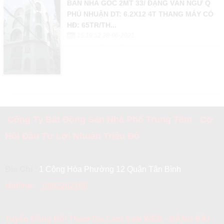
BÁN NHÀ GÓC 2MT 33/ ĐẶNG VĂN NGỮ Q
PHÚ NHUẬN DT: 6.2X12 4T THANG MÁY CÓ
HĐ: 65TR/TH...
15:19:52 28-06-2021
Công Ty Bất Động Sản Nhà Phố Trung Tâm - Cơ
Hội Đầu Tư Lợi Nhuận Triệu Đô
Địa Chỉ :
1 Cộng Hòa Phường 12 Quận Tân Bình
Hotline:
0902202166
Tuyển Đồng Đội Tham Gia Làm Sale WEB - ĐĂNG BÀI -