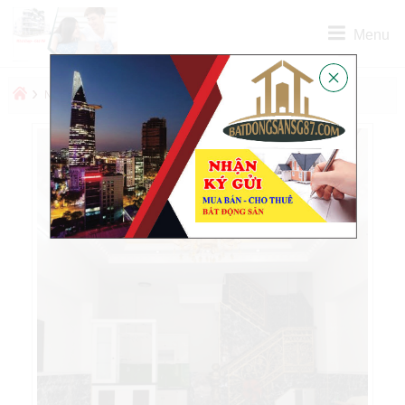
Menu
›
›
NHÀ CHO THUÊ
NHÀ PHỐ CHO THUÊ