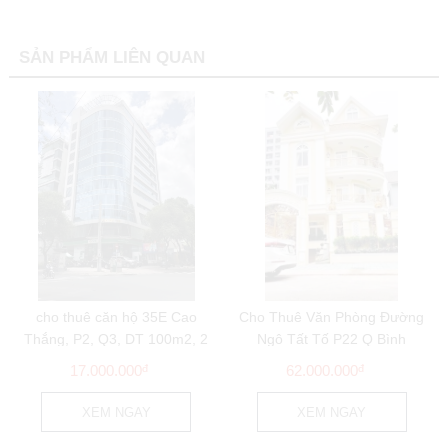
SẢN PHẨM LIÊN QUAN
cho thuê căn hộ 35E Cao
Cho Thuê Văn Phòng Đường
Thắng, P2, Q3, DT 100m2, 2
Ngô Tất Tố P22 Q Bình
phòng ngủ - nội...
Thạnh DT 6.5x22m...
17.000.000
đ
62.000.000
đ
XEM NGAY
XEM NGAY