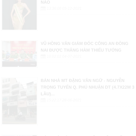
NÀO
13:36:06 05-12-2021
VŨ HỒNG VĂN GIÁM ĐỐC CÔNG AN ĐỒNG
NAI ĐƯỢC THĂNG HÀM THIẾU TƯỚNG
10:02:02 04-07-2021
BÁN NHÀ MT ĐẶNG VĂN NGỮ - NGUYỄN
TRỌNG TUYỂN Q. PHÚ NHUẬN DT (4.7X22M 3
LẦU)...
15:22:17 28-06-2021