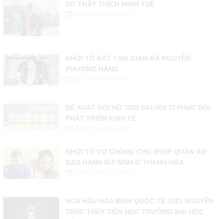
SƯ THẦY THÍCH MINH TUỆ
09:20:50 03-06-2024
KHỞI TỐ BẮT TẠM GIAM BÀ NGUYỄN
PHƯƠNG HẰNG
20:17:35 24-03-2022
ĐỀ XUẤT GÓI HỖ TRỢ 844.000 TỈ PHỤC HỒI
PHÁT TRIỂN KINH TẾ
14:51:17 05-12-2021
KHỞI TỐ VỢ CHỒNG CHỦ SHOP QUẦN ÁO
BẠO HÀNH NỮ SINH Ở THANH HÓA
13:49:13 05-12-2021
HOA HẬU HÒA BÌNH QUỐC TẾ 2021 NGUYỄN
TRÚC THÙY TIÊN HỌC TRƯỜNG ĐẠI HỌC