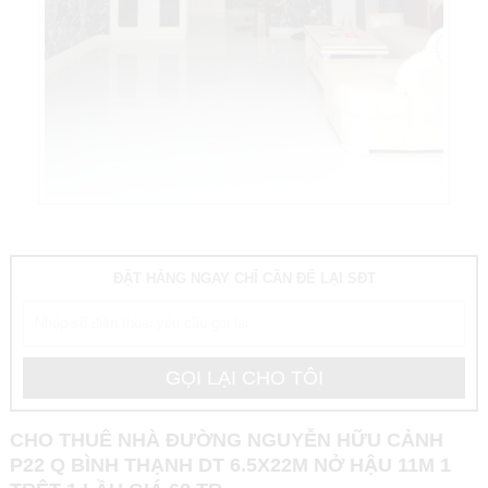
ĐẶT HÀNG NGAY CHỈ CẦN ĐỂ LẠI SĐT
CHO THUÊ NHÀ ĐƯỜNG NGUYỄN HỮU CẢNH
P22 Q BÌNH THẠNH DT 6.5X22M NỞ HẬU 11M 1