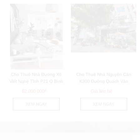
Cho Thuê Nhà Đường Xô
Cho Thuê Nhà Nguyên Căn
Viết Nghệ Tĩnh P21 Q Bình
K300 Đường Quách Văn
Thạnh DT 6.5x22m...
Tuấn P12 Q Tân Bình...
62.000.000
đ
Giá liên hệ
XEM NGAY
XEM NGAY