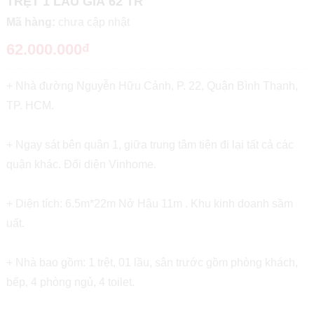
TRỆT 1 LẦU GIÁ 62 TR
Mã hàng:
chưa cập nhật
62.000.000
đ
+ Nhà đường Nguyễn Hữu Cảnh, P. 22, Quận Bình Thạnh,
TP. HCM.
+ Ngay sát bên quận 1, giữa trung tâm tiện đi lại tất cả các
quận khác. Đối diện Vinhome.
+ Diện tích: 6.5m*22m Nở Hậu 11m . Khu kinh doanh sầm
uất.
+ Nhà bao gồm: 1 trệt, 01 lầu, sân trước gồm phòng khách,
bếp, 4 phòng ngủ, 4 toilet.