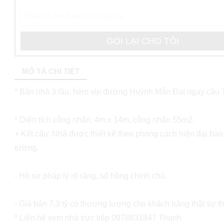
MÔ TẢ CHI TIẾT
* Bán nhà 3 lầu, hẻm víp đường Huỳnh Mẫn Đạt ngay cầu T
* Diện tích công nhận: 4m x 14m, công nhận 55m2.
+ Kết cấu: Nhà được thiết kế theo phong cách hiện đại bao
tường.
- Hồ sơ pháp lý rõ ràng, sổ hồng chính chủ.
- Giá bán 7,3 tỷ có thương lượng cho khách hàng thật sự t
* Liên hệ xem nhà trực tiếp 0978831847 Thanh