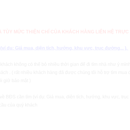
VÀ TÙY MỨC THIỆN CHÍ CỦA KHÁCH HÀNG LIÊN HỆ TRỰC 
í dụ: Giá mua, diện tích, hướng, khu vực, trục đường... ).
ý khách không có thể bỏ nhiều thời gian để đi tìm nhà như ý mì
ách . ( rất nhiều khách hàng đã được chúng tôi hỗ trợ tìm mua 
i giữ bảo mật )
ề BĐS cần tìm (ví dụ: Giá mua, diện tích, hướng, khu vực, trục 
 cầu của quý khách