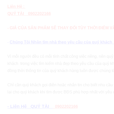
Liên Hệ :
QUÝ TÀI 0902202166
- GIÁ CỦA SẢN PHẨM SẼ THAY ĐỔI TÙY THỜI ĐIỂM 
-
Chúng Tôi Nhận tìm nhà theo yêu cầu của quý khách (v
Vì mỗi người đều có mỗi tính chất công việc riêng, nên qu
khách trong việc tìm kiếm nhà đẹp theo yêu cầu của quý kh
đồng thời thông tin của quý khách hàng luôn được chúng tô
Chỉ cần quý khách gọi điện hoặc nhắn tin cho biết nhu cầu v
lại cho quý khách khi tìm được BĐS phù hợp nhất với yêu
- Liên Hệ QUÝ TÀI
0902202166