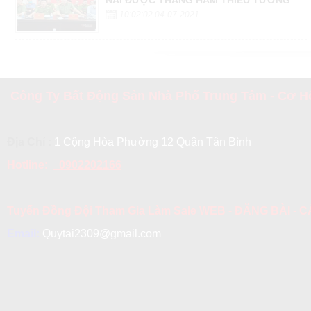
10:02:02 04-07-2021
Công Ty Bất Động Sản Nhà Phố Trung Tâm - Cơ Hộ
Địa Chỉ :
1 Cộng Hòa Phường 12 Quận Tân Bình
Hotline:
0902202166
Tuyển Đồng Đội Tham Gia Làm Sale WEB - ĐĂNG BÀI -
Email:
Quytai2309@gmail.com