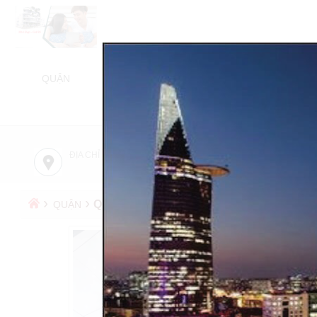
QUẬN
NHÀ BÁN
NHÀ CHO THUÊ
BÁN NH
TỬ 
ĐỊA CHỈ CÔNG TY
TƯ VẤN MIỄN PHÍ
›
›
QUẬN BÌNH THẠNH
QUẬN