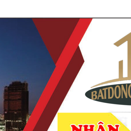
À NAM KỲ KHỞI NGHĨA QUẬN 3
NHẬN KÝ GỬI MUA BÁN
VI TUỔI
CHUYỂN NHƯỢNG DỰ ÁN
TIN TỨC
LIÊ
DẪN KHÁCH XEM NHÀ
THANH TOÁN KHI MUA
MIỄN PHÍ
ĐƯỢC NHÀ
CHÍNH CHỦ BÁN NHÀ ĐƯỜNG HUỲNH M
CN 55M2 GIÁ 7,3 TỶ TL
Mã hàng:
chưa cập nhật
7.300.000.000
đ