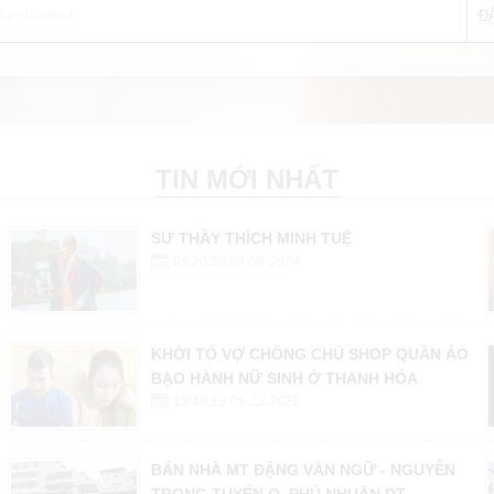
TIN MỚI NHẤT
SƯ THẦY THÍCH MINH TUỆ
09:20:50 03-06-2024
KHỞI TỐ VỢ CHỒNG CHỦ SHOP QUẦN ÁO
BẠO HÀNH NỮ SINH Ở THANH HÓA
13:49:13 05-12-2021
BÁN NHÀ MT ĐẶNG VĂN NGỮ - NGUYỄN
TRỌNG TUYỂN Q. PHÚ NHUẬN DT