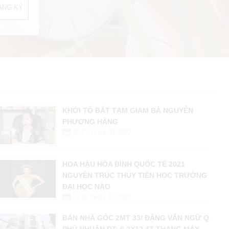
KHỞI TỐ BẮT TẠM GIAM BÀ NGUYỄN
PHƯƠNG HẰNG
20:17:35 24-03-2022
HOA HẬU HÒA BÌNH QUỐC TẾ 2021
NGUYỄN TRÚC THÙY TIÊN HỌC TRƯỜNG
ĐẠI HỌC NÀO
13:36:06 05-12-2021
BÁN NHÀ GÓC 2MT 33/ ĐẶNG VĂN NGỮ Q
PHÚ NHUẬN DT: 6.2X12 4T THANG MÁY