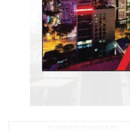
ĐẶT HÀNG NGAY CHỈ CẦN ĐỂ LẠI SĐT