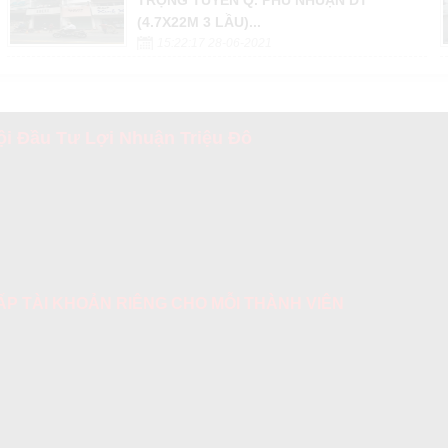
(4.7X22M 3 LẦU)...
15:22:17 28-06-2021
i Đầu Tư Lợi Nhuận Triệu Đô
 CẤP TÀI KHOẢN RIÊNG CHO MỖI THÀNH VIÊN