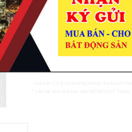
* Bán nhà 3 lầu, hẻm víp đường Huỳnh Mẫn Đạ
Sa, các khu vực trung tâm, sở thú và Quận 1 các
* Diện tích công nhận: 4m x 14m, công nhận 55
+ Kết cấu: Nhà được thiết kế theo phong cách h
phố, 1 sân vườn, 1 phòng khách + bếp, 3 phòng
- Hồ sơ pháp lý rõ ràng, sổ hồng chính chủ.
- Giá bán 7,3 tỷ có thương lượng cho khách hàn
* Liên hệ xem nhà trực tiếp 0978831847 Thanh