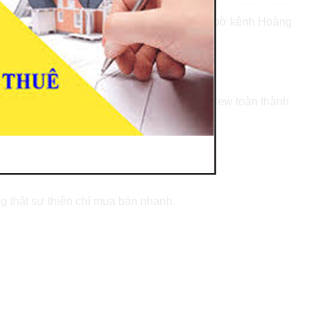
t ngay cầu Thị Nghè, P19 Bình Thạnh gần bờ kênh Hoàng
h 3 phút,
m2.
iện đại bao gồm 1 trệt 3 lầu 1 sân thượng view toàn thành
 ngủ, 4WC, nội thất dính tường.
g thật sự thiện chí mua bán nhanh.