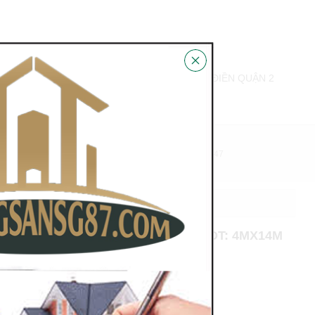
BÁN BIỆT THỰ THẢO ĐIỀN PHƯỜNG THẢO ĐIỀN QUẬN 2
N HỆ
HỖ TRỢ PHÁP LÝ 100%
0978.831.847
ẪN ĐẠT P19 BÌNH THẠNH 3 LẦU DT: 4MX14M