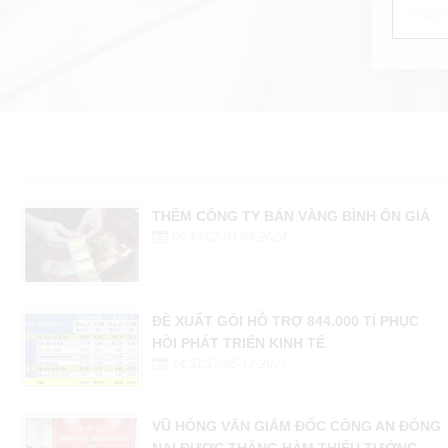
THÊM CÔNG TY BÁN VÀNG BÌNH ỔN GIÁ
09:43:02 03-06-2024
ĐỀ XUẤT GÓI HỖ TRỢ 844.000 TỈ PHỤC
HỒI PHÁT TRIỂN KINH TẾ
14:51:17 05-12-2021
VŨ HỒNG VĂN GIÁM ĐỐC CÔNG AN ĐỒNG
NAI ĐƯỢC THĂNG HÀM THIẾU TƯỚNG