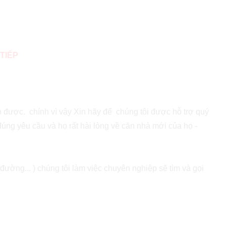
TIẾP
nh được. chính vì vậy Xin hãy để chúng tôi được hỗ trợ quý
đúng yêu cầu và họ rất hài lòng về căn nhà mới của họ -
đường... ) chúng tôi làm việc chuyên nghiệp sẽ tìm và gọi