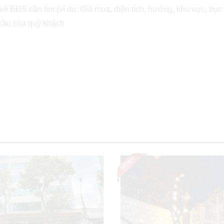
ề BĐS cần tìm (ví dụ: Giá mua, diện tích, hướng, khu vực, trục 
 cầu của quý khách