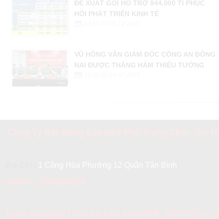
ĐỀ XUẤT GÓI HỖ TRỢ 844.000 TỈ PHỤC
HỒI PHÁT TRIỂN KINH TẾ
14:51:17 05-12-2021
VŨ HỒNG VĂN GIÁM ĐỐC CÔNG AN ĐỒNG
NAI ĐƯỢC THĂNG HÀM THIẾU TƯỚNG
10:02:02 04-07-2021
Công Ty Bất Động Sản Nhà Phố Trung Tâm - Cơ Hộ
Địa Chỉ :
1 Cộng Hòa Phường 12 Quận Tân Bình
Hotline:
0902202166
Tuyển Đồng Đội Tham Gia Làm Sale WEB - ĐĂNG BÀI -