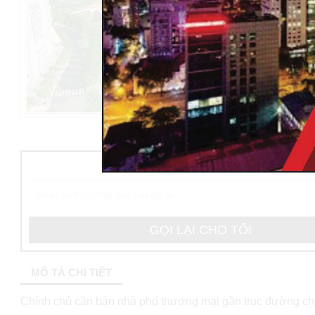
ĐẶT HÀNG NGAY CHỈ CẦN ĐỂ LẠI SĐT
MÔ TẢ CHI TIẾT
Chính chủ cần bán nhà phố thương mại gần trục đường ch