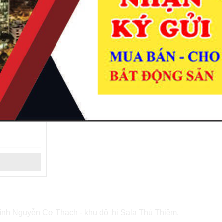
Chính chủ cần bán nhà phố thương mại gần trụ
Thiêm.
Đặc điểm:
Diện tích: 7x24m, 1 hầm, 4 lầu, áp mái.
Tổng diện tích sàn xây dựng: 690m2/căn.
Thông tin chi tiết xin quý khách vui lòng liên hệ.
Call 0909870922 Thanh
ính Nguyễn Cơ Thạch - khu đô thị Sala Thủ Thiêm.