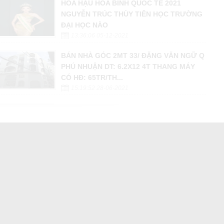
HOA HẬU HÒA BÌNH QUỐC TẾ 2021
NGUYỄN TRÚC THÙY TIÊN HỌC TRƯỜNG
ĐẠI HỌC NÀO
13:36:06 05-12-2021
BÁN NHÀ GÓC 2MT 33/ ĐẶNG VĂN NGỮ Q
PHÚ NHUẬN DT: 6.2X12 4T THANG MÁY
CÓ HĐ: 65TR/TH...
15:19:52 28-06-2021