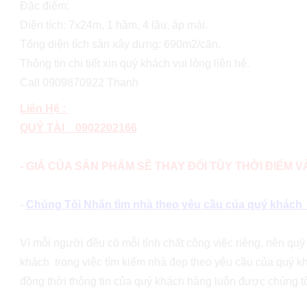
Đặc điểm:
Diện tích: 7x24m, 1 hầm, 4 lầu, áp mái.
Tổng diện tích sàn xây dựng: 690m2/căn.
Thông tin chi tiết xin quý khách vui lòng liên hệ.
Call 0909870922 Thanh
Liên Hệ :
QUÝ TÀI 0902202166
- GIÁ CỦA SẢN PHẨM SẼ THAY ĐỔI TÙY THỜI ĐIỂM 
-
Chúng Tôi Nhận tìm nhà theo yêu cầu của quý khách (v
Vì mỗi người đều có mỗi tính chất công việc riêng, nên qu
khách trong việc tìm kiếm nhà đẹp theo yêu cầu của quý kh
đồng thời thông tin của quý khách hàng luôn được chúng tô