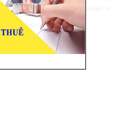
c đường chính Nguyễn Cơ Thạch - khu đô thị Sala Thủ