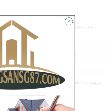
BÁN BIỆT THỰ THẢO ĐIỀN PHƯỜNG THẢO ĐIỀN QUẬN 2
N HỆ
HỖ TRỢ PHÁP LÝ 100%
0978.831.847
NG MẠI NGUYỄN CƠ THẠCH KHU ĐÔ THỊ SALA
4M 1 HẦM 4 LẦU GIÁ 73 TỶ