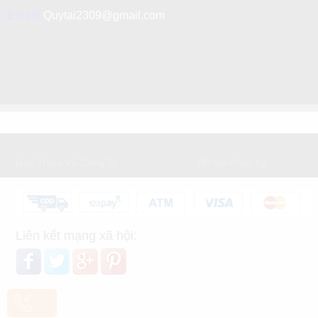
Email:
Quytai2309@gmail.com
GIỚI THIỆU
DỊCH VỤ KHÁCH HÀNG
Giới Thiệu Về Công Ty
Hồ Sơ Pháp Lý
Liên kết mạng xã hội: