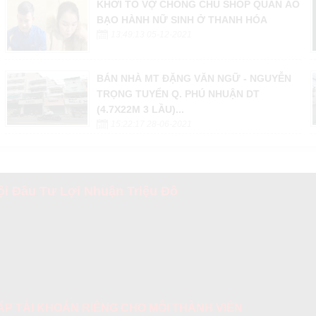
KHỞI TỐ VỢ CHỒNG CHỦ SHOP QUẦN ÁO
BẠO HÀNH NỮ SINH Ở THANH HÓA
13:49:13 05-12-2021
BÁN NHÀ MT ĐẶNG VĂN NGỮ - NGUYỄN
TRỌNG TUYỂN Q. PHÚ NHUẬN DT
(4.7X22M 3 LẦU)...
15:22:17 28-06-2021
i Đầu Tư Lợi Nhuận Triệu Đô
 CẤP TÀI KHOẢN RIÊNG CHO MỖI THÀNH VIÊN