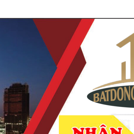
À NAM KỲ KHỞI NGHĨA QUẬN 3
NHẬN KÝ GỬI MUA BÁN
VI TUỔI
CHUYỂN NHƯỢNG DỰ ÁN
TIN TỨC
LIÊ
DẪN KHÁCH XEM NHÀ
THANH TOÁN KHI MUA
MIỄN PHÍ
ĐƯỢC NHÀ
CHÍNH CHỦ BÁN GẤP NHÀ PHỐ THƯƠ
VIP NHẤT QUẬN 2 GIÁP QUẬN 1 DT 7X2
Mã hàng:
chưa cập nhật
73.000.000.000
đ