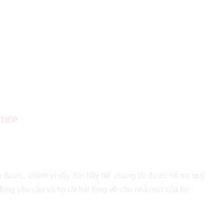
TIẾP
nh được. chính vì vậy Xin hãy để chúng tôi được hỗ trợ quý
đúng yêu cầu và họ rất hài lòng về căn nhà mới của họ -