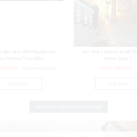
ủ Bán Nhà 196A Nguyễn Văn
Bán Nhà 1 Đường Số 8B P
ng Phường Thảo Điền...
Khánh Quận 2
.000.000
đ
43.000.000.000
đ
510.000.000.000
XEM NGAY
XEM NGAY
Xem Thêm Sản Phẩm Cùng Loại