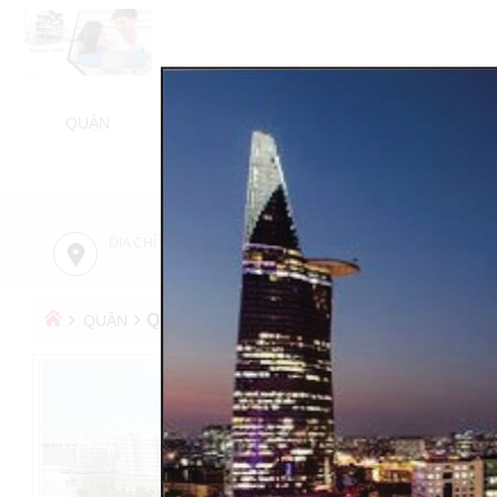
QUẬN
NHÀ BÁN
NHÀ CHO THUÊ
BÁN NH
TỬ 
ĐỊA CHỈ CÔNG TY
TƯ VẤN MIỄN PHÍ
›
›
QUẬN 2
QUẬN