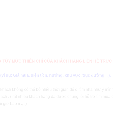
VÀ TÙY MỨC THIỆN CHÍ CỦA KHÁCH HÀNG LIÊN HỆ TRỰC 
í dụ: Giá mua, diện tích, hướng, khu vực, trục đường... ).
ý khách không có thể bỏ nhiều thời gian để đi tìm nhà như ý mì
ách . ( rất nhiều khách hàng đã được chúng tôi hỗ trợ tìm mua 
i giữ bảo mật )