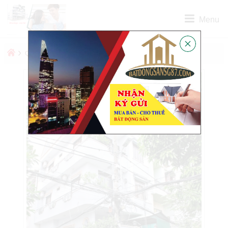
Menu
›
›
QUẬN
QUẬN BÌNH THẠNH