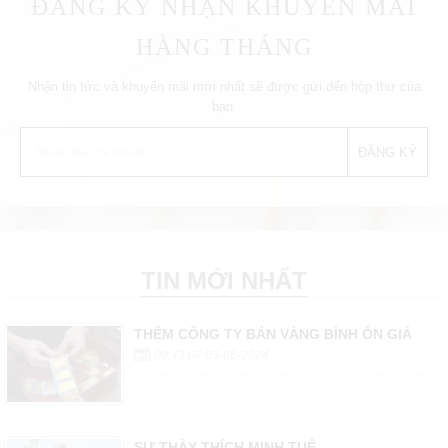
ĐĂNG KÝ NHẬN KHUYẾN MÃI
HÀNG THÁNG
Nhận tin tức và khuyến mãi mới nhất sẽ được gửi đến hộp thư của
bạn.
TIN MỚI NHẤT
THÊM CÔNG TY BÁN VÀNG BÌNH ỔN GIÁ
09:43:02 03-06-2024
SƯ THẦY THÍCH MINH TUỆ