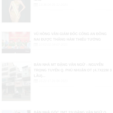
13:36:06 05-12-2021
VŨ HỒNG VĂN GIÁM ĐỐC CÔNG AN ĐỒNG
NAI ĐƯỢC THĂNG HÀM THIẾU TƯỚNG
10:02:02 04-07-2021
BÁN NHÀ MT ĐẶNG VĂN NGỮ - NGUYỄN
TRỌNG TUYỂN Q. PHÚ NHUẬN DT (4.7X22M 3
LẦU)...
15:22:17 28-06-2021
BÁN NHÀ GÓC 2MT 33/ ĐẶNG VĂN NGỮ Q