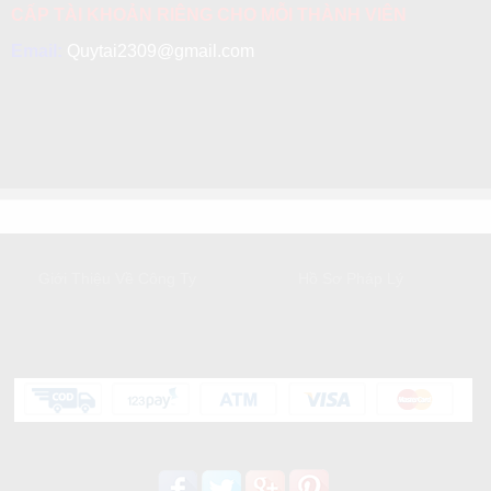
CẤP TÀI KHOẢN RIÊNG CHO MỖI THÀNH VIÊN
Email:
Quytai2309@gmail.com
GIỚI THIỆU
DỊCH VỤ KHÁCH HÀNG
Giới Thiệu Về Công Ty
Hồ Sơ Pháp Lý
HỖ TRỢ KHÁCH HÀNG
Liên kết mạng xã hội: