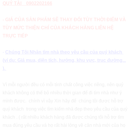
QUÝ TÀI 0902202166
- GIÁ CỦA SẢN PHẨM SẼ THAY ĐỔI TÙY THỜI ĐIỂM VÀ
TÙY MỨC THIỆN CHÍ CỦA KHÁCH HÀNG LIÊN HỆ
TRỰC TIẾP
-
Chúng Tôi Nhận tìm nhà theo yêu cầu của quý khách
(ví dụ: Giá mua, diện tích, hướng, khu vực, trục đường...
).
Vì mỗi người đều có mỗi tính chất công việc riêng, nên quý
khách không có thể bỏ nhiều thời gian để đi tìm nhà như ý
mình được. chính vì vậy Xin hãy để chúng tôi được hỗ trợ
quý khách trong việc tìm kiếm nhà đẹp theo yêu cầu của quý
khách . ( rất nhiều khách hàng đã được chúng tôi hỗ trợ tìm
mua đúng yêu cầu và họ rất hài lòng về căn nhà mới của họ