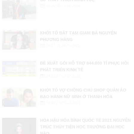
09:20:50 03-06-2024
KHỞI TỐ BẮT TẠM GIAM BÀ NGUYỄN
PHƯƠNG HẰNG
20:17:35 24-03-2022
ĐỀ XUẤT GÓI HỖ TRỢ 844.000 TỈ PHỤC HỒI
PHÁT TRIỂN KINH TẾ
14:51:17 05-12-2021
KHỞI TỐ VỢ CHỒNG CHỦ SHOP QUẦN ÁO
BẠO HÀNH NỮ SINH Ở THANH HÓA
13:49:13 05-12-2021
HOA HẬU HÒA BÌNH QUỐC TẾ 2021 NGUYỄN
TRÚC THÙY TIÊN HỌC TRƯỜNG ĐẠI HỌC
NÀO