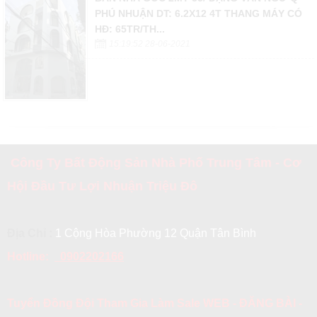
PHÚ NHUẬN DT: 6.2X12 4T THANG MÁY CÓ
HĐ: 65TR/TH...
15:19:52 28-06-2021
Công Ty Bất Động Sản Nhà Phố Trung Tâm - Cơ
Hội Đầu Tư Lợi Nhuận Triệu Đô
Địa Chỉ :
1 Cộng Hòa Phường 12 Quận Tân Bình
Hotline:
0902202166
Tuyển Đồng Đội Tham Gia Làm Sale WEB - ĐĂNG BÀI -