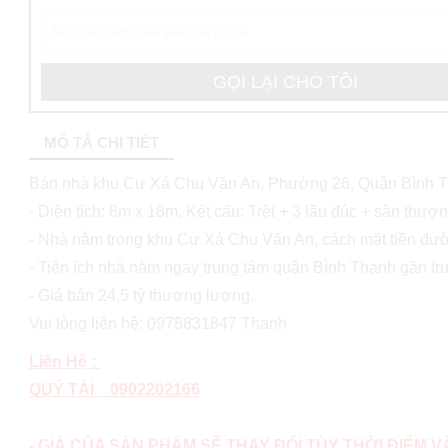
MÔ TẢ CHI TIẾT
Bán nhà khu Cư Xá Chu Văn An, Phường 26, Quận Bình Thạ
- Diện tích: 8m x 18m, Kết cấu: Trệt + 3 lầu đúc + sân thượn
- Nhà nằm trong khu Cư Xá Chu Văn An, cách mặt tiền 
- Tiện ích nhà nằm ngay trung tâm quận Bình Thạnh gần trư
- Giá bán 24,5 tỷ thương lượng.
Vui lòng liên hệ: 0978831847 Thanh
Liên Hệ :
QUÝ TÀI 0902202166
- GIÁ CỦA SẢN PHẨM SẼ THAY ĐỔI TÙY THỜI ĐIỂM 