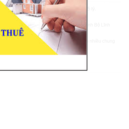
n Bình Thạnh DT: 8x18 nhà 3 lầu giá 24,5 tỷ.
 + sân thượng.
mặt tiền đường Chu Văn An 50m, Đường Đinh Bộ Lĩnh
hạnh gần trường cán bộ TP, xung quanh. Có nhiều chung
ình, hoặc mở VP công ty...