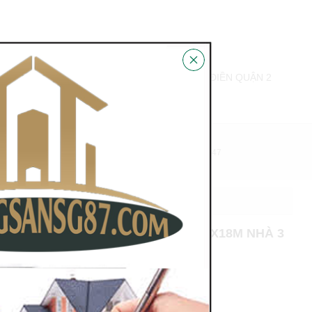
BÁN BIỆT THỰ THẢO ĐIỀN PHƯỜNG THẢO ĐIỀN QUẬN 2
N HỆ
HỖ TRỢ PHÁP LÝ 100%
0978.831.847
ƯỜNG 26 QUẬN BÌNH THẠNH DT: 8X18M NHÀ 3