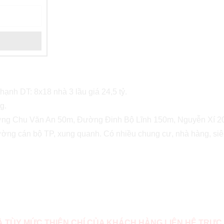
nh DT: 8x18 nhà 3 lầu giá 24,5 tỷ.
g.
đường Chu Văn An 50m, Đường Đinh Bộ Lĩnh 150m, Nguyễn Xí
ờng cán bộ TP, xung quanh. Có nhiều chung cư, nhà hàng, siêu t
VÀ TÙY MỨC THIỆN CHÍ CỦA KHÁCH HÀNG LIÊN HỆ TRỰC 