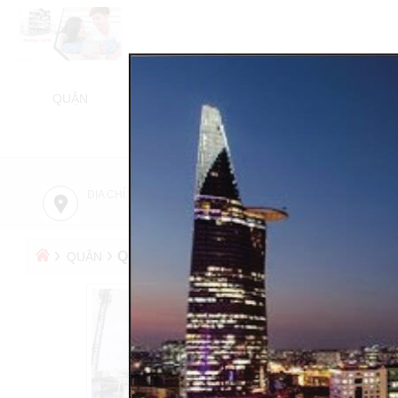
QUẬN
NHÀ BÁN
NHÀ CHO THUÊ
BÁN NH
TỬ 
ĐỊA CHỈ CÔNG TY
TƯ VẤN MIỄN PHÍ
›
›
QUẬN BÌNH THẠNH
QUẬN