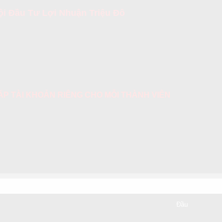
i Đầu Tư Lợi Nhuận Triệu Đô
 CẤP TÀI KHOẢN RIÊNG CHO MỖI THÀNH VIÊN
HỖ TRỢ KHÁCH HÀNG
Đầu