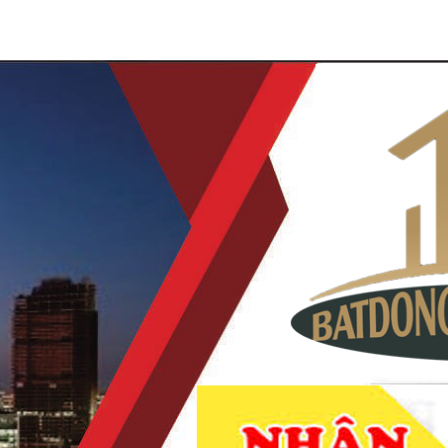
À NAM KỲ KHỞI NGHĨA QUẬN 3
NHẬN KÝ GỬI MUA BÁN
VI TUỔI
CHUYỂN NHƯỢNG DỰ ÁN
TIN TỨC
LIÊ
DẪN KHÁCH XEM NHÀ
THANH TOÁN KHI MUA
MIỄN PHÍ
ĐƯỢC NHÀ
BÁN NHÀ KHU CƯ XÁ CHU VĂN AN PH
LẦU GIÁ 24,5 TỶ
Mã hàng:
chưa cập nhật
24.500.000.000
đ