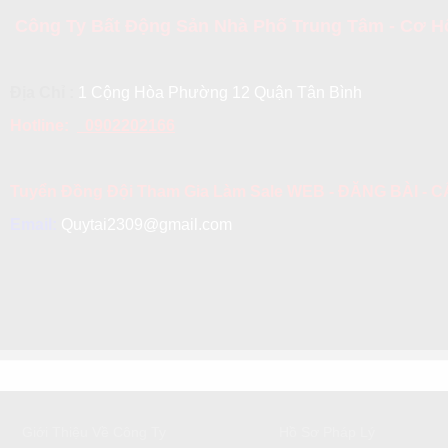
Công Ty Bất Động Sản Nhà Phố Trung Tâm - Cơ Hộ
Địa Chỉ :
1 Cộng Hòa Phường 12 Quận Tân Bình
Hotline:
0902202166
Tuyển Đồng Đội Tham Gia Làm Sale WEB - ĐĂNG BÀI -
Email:
Quytai2309@gmail.com
GIỚI THIỆU
DỊCH VỤ KHÁCH HÀNG
Giới Thiệu Về Công Ty
Hồ Sơ Pháp Lý