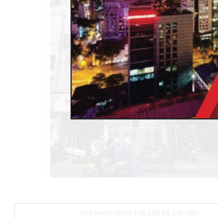
ĐẶT HÀNG NGAY CHỈ CẦN ĐỂ LẠI SĐT