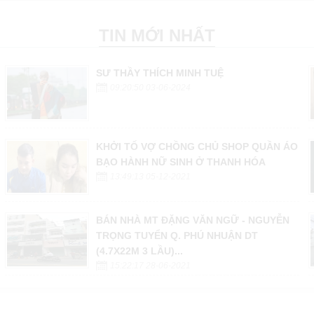
TIN MỚI NHẤT
SƯ THẦY THÍCH MINH TUỆ
09:20:50 03-06-2024
KHỞI TỐ VỢ CHỒNG CHỦ SHOP QUẦN ÁO
BẠO HÀNH NỮ SINH Ở THANH HÓA
13:49:13 05-12-2021
BÁN NHÀ MT ĐẶNG VĂN NGỮ - NGUYỄN
TRỌNG TUYỂN Q. PHÚ NHUẬN DT
(4.7X22M 3 LẦU)...
15:22:17 28-06-2021