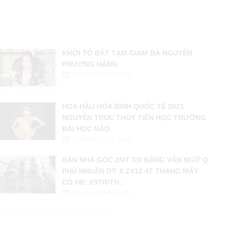
KHỞI TỐ BẮT TẠM GIAM BÀ NGUYỄN
PHƯƠNG HẰNG
20:17:35 24-03-2022
HOA HẬU HÒA BÌNH QUỐC TẾ 2021
NGUYỄN TRÚC THÙY TIÊN HỌC TRƯỜNG
ĐẠI HỌC NÀO
13:36:06 05-12-2021
BÁN NHÀ GÓC 2MT 33/ ĐẶNG VĂN NGỮ Q
PHÚ NHUẬN DT: 6.2X12 4T THANG MÁY
CÓ HĐ: 65TR/TH...
15:19:52 28-06-2021