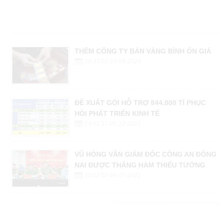
THÊM CÔNG TY BÁN VÀNG BÌNH ỔN GIÁ
09:43:02 03-06-2024
ĐỀ XUẤT GÓI HỖ TRỢ 844.000 TỈ PHỤC
HỒI PHÁT TRIỂN KINH TẾ
14:51:17 05-12-2021
VŨ HỒNG VĂN GIÁM ĐỐC CÔNG AN ĐỒNG
NAI ĐƯỢC THĂNG HÀM THIẾU TƯỚNG
10:02:02 04-07-2021