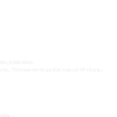
 200m, BXMĐ 800m.
hị... Thích hợp cho hộ gia đình, hoặc mở VP công ty...
TIẾP