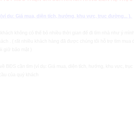
í dụ: Giá mua, diện tích, hướng, khu vực, trục đường... ).
ý khách không có thể bỏ nhiều thời gian để đi tìm nhà như ý mì
ách . ( rất nhiều khách hàng đã được chúng tôi hỗ trợ tìm mua 
i giữ bảo mật )
ề BĐS cần tìm (ví dụ: Giá mua, diện tích, hướng, khu vực, trục 
 cầu của quý khách