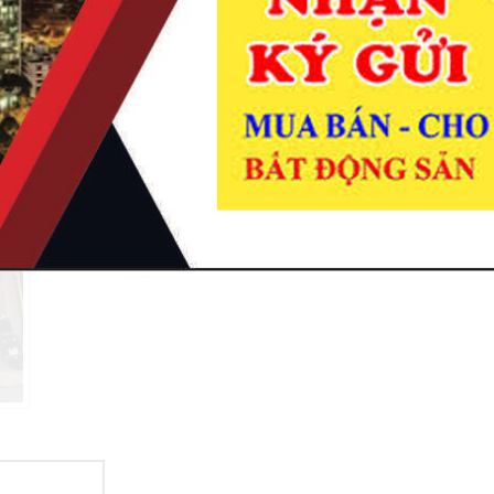
Bán nhà khu Cư Xá Chu Văn An, Phường 26, Quậ
- Diện tích: 8m x 18m, Kết cấu: Trệt + 3 lầu đúc
- Nhà nằm trong khu Cư Xá Chu Văn An, cách 
150m, Nguyễn Xí 200m, BXMĐ 800m.
- Tiện ích nhà nằm ngay trung tâm quận Bình T
cư, nhà hàng, siêu thị... Thích hợp cho hộ gia đ
- Giá bán 24,5 tỷ thương lượng.
Vui lòng liên hệ: 0978831847 Thanh