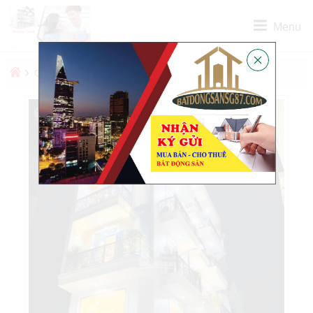
Menu
›
›
QUẬN
QUẬN PHÚ NHUẬN