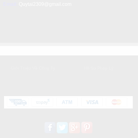
Email:
Quytai2309@gmail.com
GIỚI THIỆU
DỊCH VỤ KHÁCH HÀNG
Giới Thiệu Về Công Ty
Hồ Sơ Pháp Lý
HỖ TRỢ KHÁCH HÀNG
Liên kết mạng xã hội: