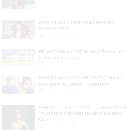
KHỞI TỐ BẮT TẠM GIAM BÀ NGUYỄN
PHƯƠNG HẰNG
20:17:35 24-03-2022
ĐỀ XUẤT GÓI HỖ TRỢ 844.000 TỈ PHỤC HỒI
PHÁT TRIỂN KINH TẾ
14:51:17 05-12-2021
KHỞI TỐ VỢ CHỒNG CHỦ SHOP QUẦN ÁO
BẠO HÀNH NỮ SINH Ở THANH HÓA
13:49:13 05-12-2021
HOA HẬU HÒA BÌNH QUỐC TẾ 2021 NGUYỄN
TRÚC THÙY TIÊN HỌC TRƯỜNG ĐẠI HỌC
NÀO
13:36:06 05-12-2021