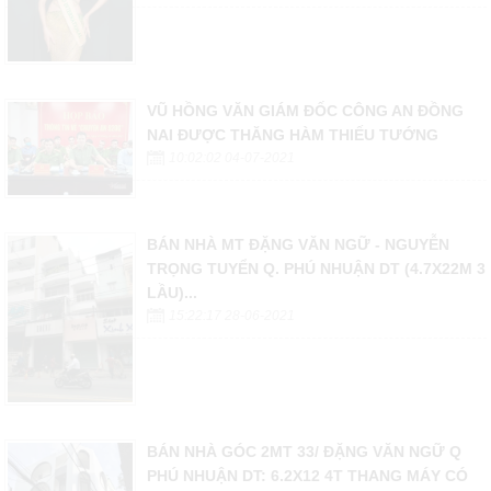
VŨ HỒNG VĂN GIÁM ĐỐC CÔNG AN ĐỒNG
NAI ĐƯỢC THĂNG HÀM THIẾU TƯỚNG
10:02:02 04-07-2021
BÁN NHÀ MT ĐẶNG VĂN NGỮ - NGUYỄN
TRỌNG TUYỂN Q. PHÚ NHUẬN DT (4.7X22M 3
LẦU)...
15:22:17 28-06-2021
BÁN NHÀ GÓC 2MT 33/ ĐẶNG VĂN NGỮ Q
PHÚ NHUẬN DT: 6.2X12 4T THANG MÁY CÓ