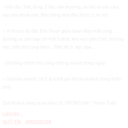
- Kết cấu: Trệt, lửng, 2 lầu, sân thượng, xe hơi ra vào cửa
sau nhà thoải mái. Bên hông nhà đậu được 2 xe hơi.
+ Vị trí cực kỳ đắc Địa: Đoạn giữa đoạn đẹp nhất cung
đường, ra sân bay chỉ mất 5 phút, khu vực gần Chợ, trường
học, siêu thị Coop Mart... Tiện để ở, vip, spa...
- Sổ hồng chính chủ công chứng nhanh trong ngày.
+ Giá bán nhanh: 16.5 tỷ (chốt giá tốt cho khách hàng thiện
chí).
Quý khách hàng quan tâm LH: 0978831847 Thanh Tuấn
Liên Hệ :
QUÝ TÀI 0902202166