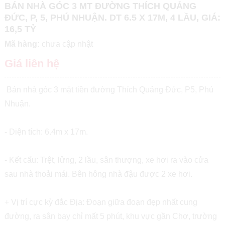
BÁN NHÀ GÓC 3 MT ĐƯỜNG THÍCH QUẢNG
ĐỨC, P, 5, PHÚ NHUẬN. DT 6.5 X 17M, 4 LẦU, GIÁ:
16,5 TỶ
Mã hàng:
chưa cập nhật
Giá liên hệ
Bán nhà góc 3 mặt tiền đường Thích Quảng Đức, P5, Phú
Nhuận.
- Diện tích: 6.4m x 17m.
- Kết cấu: Trệt, lửng, 2 lầu, sân thượng, xe hơi ra vào cửa
sau nhà thoải mái. Bên hông nhà đậu được 2 xe hơi.
+ Vị trí cực kỳ đắc Địa: Đoạn giữa đoạn đẹp nhất cung
đường, ra sân bay chỉ mất 5 phút, khu vực gần Chợ, trường