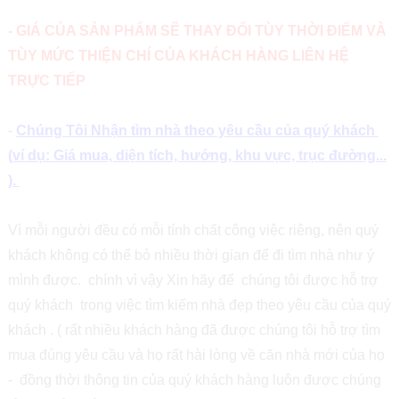
- GIÁ CỦA SẢN PHẨM SẼ THAY ĐỔI TÙY THỜI ĐIỂM VÀ
TÙY MỨC THIỆN CHÍ CỦA KHÁCH HÀNG LIÊN HỆ
TRỰC TIẾP
-
Chúng Tôi Nhận tìm nhà theo yêu cầu của quý khách
(ví dụ: Giá mua, diện tích, hướng, khu vực, trục đường...
).
Vì mỗi người đều có mỗi tính chất công việc riêng, nên quý
khách không có thể bỏ nhiều thời gian để đi tìm nhà như ý
mình được. chính vì vậy Xin hãy để chúng tôi được hỗ trợ
quý khách trong việc tìm kiếm nhà đẹp theo yêu cầu của quý
khách . ( rất nhiều khách hàng đã được chúng tôi hỗ trợ tìm
mua đúng yêu cầu và họ rất hài lòng về căn nhà mới của họ
- đồng thời thông tin của quý khách hàng luôn được chúng