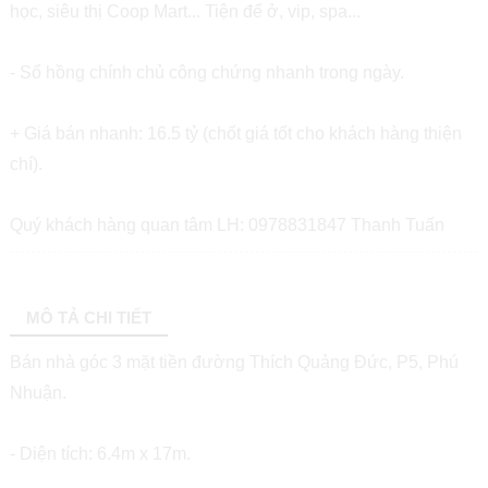
học, siêu thị Coop Mart... Tiện để ở, vip, spa...
- Sổ hồng chính chủ công chứng nhanh trong ngày.
+ Giá bán nhanh: 16.5 tỷ (chốt giá tốt cho khách hàng thiện
chí).
Quý khách hàng quan tâm LH: 0978831847 Thanh Tuấn
MÔ TẢ CHI TIẾT
Bán nhà góc 3 mặt tiền đường Thích Quảng Đức, P5, Phú
Nhuận.
- Diện tích: 6.4m x 17m.