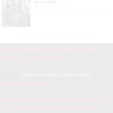
HĐ: 65TR/TH...
15:19:52 28-06-2021
Công Ty Bất Động Sản Nhà Phố Trung Tâm - Cơ
Hội Đầu Tư Lợi Nhuận Triệu Đô
Địa Chỉ :
1 Cộng Hòa Phường 12 Quận Tân Bình
Hotline:
0902202166
Tuyển Đồng Đội Tham Gia Làm Sale WEB - ĐĂNG BÀI -
CẤP TÀI KHOẢN RIÊNG CHO MỖI THÀNH VIÊN