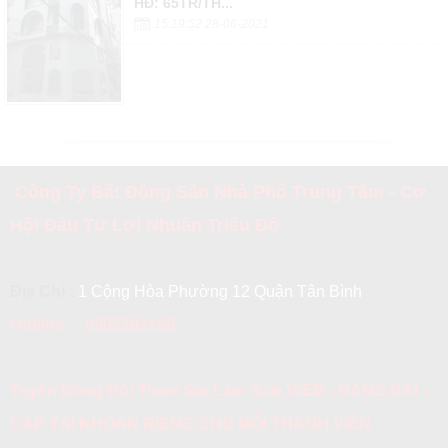
HĐ: 65TR/TH...
15:19:52 28-06-2021
Công Ty Bất Động Sản Nhà Phố Trung Tâm - Cơ
Hội Đầu Tư Lợi Nhuận Triệu Đô
Địa Chỉ :
1 Cộng Hòa Phường 12 Quận Tân Bình
Hotline:
0902202166
Tuyển Đồng Đội Tham Gia Làm Sale WEB - ĐĂNG BÀI -
CẤP TÀI KHOẢN RIÊNG CHO MỖI THÀNH VIÊN