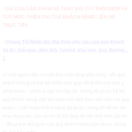
- GIÁ CỦA SẢN PHẨM SẼ THAY ĐỔI TÙY THỜI ĐIỂM VÀ
TÙY MỨC THIỆN CHÍ CỦA KHÁCH HÀNG LIÊN HỆ
TRỰC TIẾP
-
Chúng Tôi Nhận tìm nhà theo yêu cầu của quý khách
(ví dụ: Giá mua, diện tích, hướng, khu vực, trục đường...
).
Vì mỗi người đều có mỗi tính chất công việc riêng, nên quý
khách không có thể bỏ nhiều thời gian để đi tìm nhà như ý
mình được. chính vì vậy Xin hãy để chúng tôi được hỗ trợ
quý khách trong việc tìm kiếm nhà đẹp theo yêu cầu của quý
khách . ( rất nhiều khách hàng đã được chúng tôi hỗ trợ tìm
mua đúng yêu cầu và họ rất hài lòng về căn nhà mới của họ
- đồng thời thông tin của quý khách hàng luôn được chúng