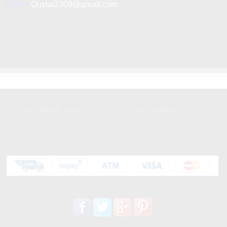
Email:
Quytai2309@gmail.com
GIỚI THIỆU
DỊCH VỤ KHÁCH HÀNG
Giới Thiệu Về Công Ty
Hồ Sơ Pháp Lý
HỖ TRỢ KHÁCH HÀNG
Liên kết mạng xã hội: