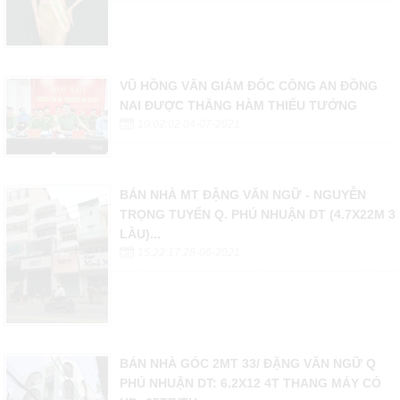
VŨ HỒNG VĂN GIÁM ĐỐC CÔNG AN ĐỒNG
NAI ĐƯỢC THĂNG HÀM THIẾU TƯỚNG
10:02:02 04-07-2021
BÁN NHÀ MT ĐẶNG VĂN NGỮ - NGUYỄN
TRỌNG TUYỂN Q. PHÚ NHUẬN DT (4.7X22M 3
LẦU)...
15:22:17 28-06-2021
BÁN NHÀ GÓC 2MT 33/ ĐẶNG VĂN NGỮ Q
PHÚ NHUẬN DT: 6.2X12 4T THANG MÁY CÓ