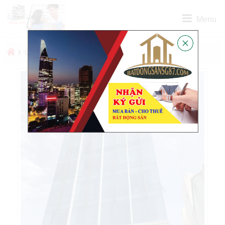
Menu
›
›
QUẬN
QUẬN TÂN BÌNH