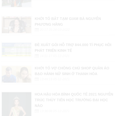
KHỞI TỐ BẮT TẠM GIAM BÀ NGUYỄN
PHƯƠNG HẰNG
20:17:35 24-03-2022
ĐỀ XUẤT GÓI HỖ TRỢ 844.000 TỈ PHỤC HỒI
PHÁT TRIỂN KINH TẾ
14:51:17 05-12-2021
KHỞI TỐ VỢ CHỒNG CHỦ SHOP QUẦN ÁO
BẠO HÀNH NỮ SINH Ở THANH HÓA
13:49:13 05-12-2021
HOA HẬU HÒA BÌNH QUỐC TẾ 2021 NGUYỄN
TRÚC THÙY TIÊN HỌC TRƯỜNG ĐẠI HỌC
NÀO
13:36:06 05-12-2021