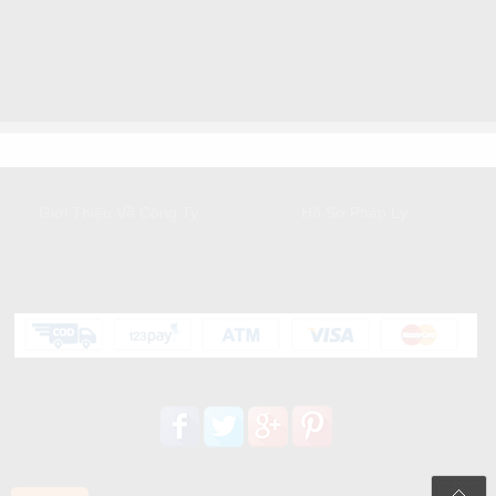
GIỚI THIỆU
DỊCH VỤ KHÁCH HÀNG
Giới Thiệu Về Công Ty
Hồ Sơ Pháp Lý
HỖ TRỢ KHÁCH HÀNG
Liên kết mạng xã hội: