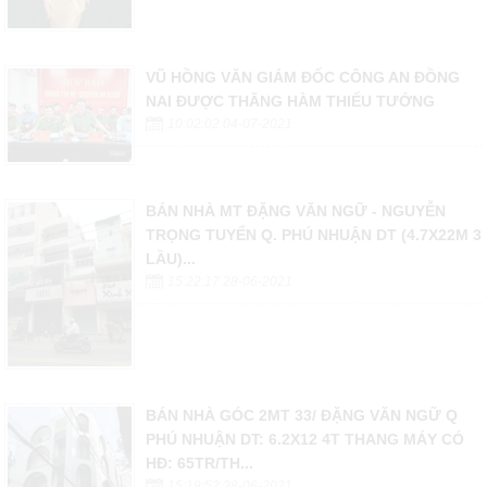
VŨ HỒNG VĂN GIÁM ĐỐC CÔNG AN ĐỒNG
NAI ĐƯỢC THĂNG HÀM THIẾU TƯỚNG
10:02:02 04-07-2021
BÁN NHÀ MT ĐẶNG VĂN NGỮ - NGUYỄN
TRỌNG TUYỂN Q. PHÚ NHUẬN DT (4.7X22M 3
LẦU)...
15:22:17 28-06-2021
BÁN NHÀ GÓC 2MT 33/ ĐẶNG VĂN NGỮ Q
PHÚ NHUẬN DT: 6.2X12 4T THANG MÁY CÓ
HĐ: 65TR/TH...
15:19:52 28-06-2021