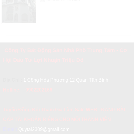
Công Ty Bất Động Sản Nhà Phố Trung Tâm - Cơ
Hội Đầu Tư Lợi Nhuận Triệu Đô
Địa Chỉ :
1 Cộng Hòa Phường 12 Quận Tân Bình
Hotline:
0902202166
Tuyển Đồng Đội Tham Gia Làm Sale WEB - ĐĂNG BÀI -
CẤP TÀI KHOẢN RIÊNG CHO MỖI THÀNH VIÊN
Email:
Quytai2309@gmail.com