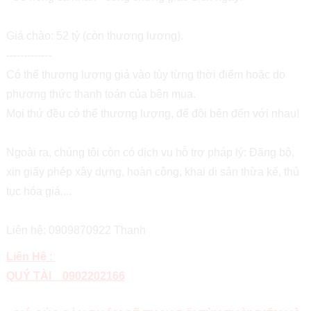
Giá chào: 52 tỷ (còn thương lượng).
-------------
Có thể thương lượng giá vào tùy từng thời điểm hoặc do
phương thức thanh toán của bên mua.
Mọi thứ đều có thể thương lượng, để đôi bên đến với nhau!
Ngoài ra, chúng tôi còn có dịch vụ hỗ trợ pháp lý: Đăng bộ,
xin giấy phép xây dựng, hoàn công, khai di sản thừa kế, thủ
tục hóa giá,...
Liên hệ: 0909870922 Thanh
Liên Hệ :
QUÝ TÀI 0902202166