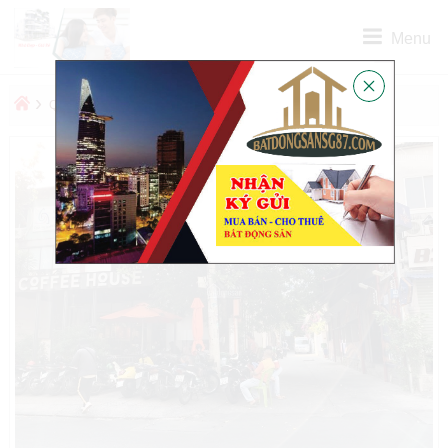
Menu
›
›
QUẬN
QUẬN 3