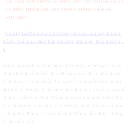
- GIÁ CỦA SẢN PHẨM SẼ THAY ĐỔI TÙY THỜI ĐIỂM VÀ
TÙY MỨC THIỆN CHÍ CỦA KHÁCH HÀNG LIÊN HỆ
TRỰC TIẾP
-
Chúng Tôi Nhận tìm nhà theo yêu cầu của quý khách
(ví dụ: Giá mua, diện tích, hướng, khu vực, trục đường...
).
Vì mỗi người đều có mỗi tính chất công việc riêng, nên quý
khách không có thể bỏ nhiều thời gian để đi tìm nhà như ý
mình được. chính vì vậy Xin hãy để chúng tôi được hỗ trợ
quý khách trong việc tìm kiếm nhà đẹp theo yêu cầu của quý
khách . ( rất nhiều khách hàng đã được chúng tôi hỗ trợ tìm
mua đúng yêu cầu và họ rất hài lòng về căn nhà mới của họ
- đồng thời thông tin của quý khách hàng luôn được chúng
tôi giữ bảo mật )