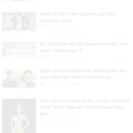
KHỞI TỐ BẮT TẠM GIAM BÀ NGUYỄN
PHƯƠNG HẰNG
20:17:35 24-03-2022
ĐỀ XUẤT GÓI HỖ TRỢ 844.000 TỈ PHỤC HỒI
PHÁT TRIỂN KINH TẾ
14:51:17 05-12-2021
KHỞI TỐ VỢ CHỒNG CHỦ SHOP QUẦN ÁO
BẠO HÀNH NỮ SINH Ở THANH HÓA
13:49:13 05-12-2021
HOA HẬU HÒA BÌNH QUỐC TẾ 2021 NGUYỄN
TRÚC THÙY TIÊN HỌC TRƯỜNG ĐẠI HỌC
NÀO
13:36:06 05-12-2021