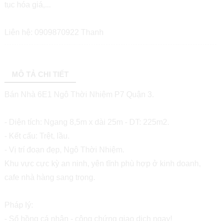
tục hóa giá,...
Liên hệ: 0909870922 Thanh
MÔ TẢ CHI TIẾT
Bán Nhà 6E1 Ngô Thời Nhiệm P7 Quận 3.
- Diện tích: Ngang 8,5m x dài 25m - DT: 225m2.
- Kết cấu: Trệt, lầu.
- Vị trí đoạn đẹp, Ngô Thời Nhiệm.
Khu vực cực kỳ an ninh, yên tĩnh phù hợp ở kinh doanh,
cafe nhà hàng sang trọng.
Pháp lý:
- Sổ hồng cá nhân - công chứng giao dịch ngay!