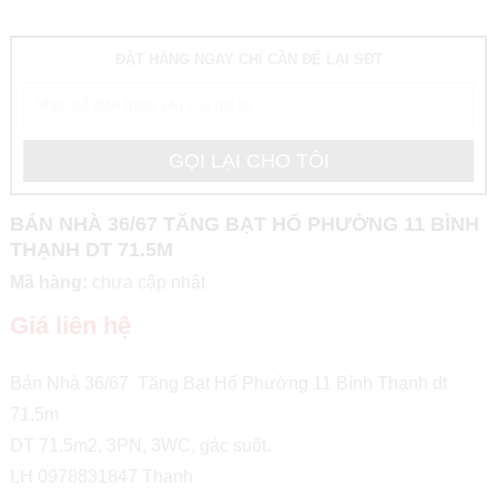
ĐẶT HÀNG NGAY CHỈ CẦN ĐỂ LẠI SĐT
BÁN NHÀ 36/67 TĂNG BẠT HỔ PHƯỜNG 11 BÌNH
THẠNH DT 71.5M
Mã hàng:
chưa cập nhật
Giá liên hệ
Bán Nhà 36/67 Tăng Bạt Hổ Phường 11 Bình Thạnh dt
71.5m
DT 71.5m2, 3PN, 3WC, gác suốt.
LH 0978831847 Thanh