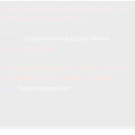
Công Ty Bất Động Sản Nhà Phố Trung Tâm - Cơ
Hội Đầu Tư Lợi Nhuận Triệu Đô
Địa Chỉ :
1 Cộng Hòa Phường 12 Quận Tân Bình
Hotline:
0902202166
Tuyển Đồng Đội Tham Gia Làm Sale WEB - ĐĂNG BÀI -
CẤP TÀI KHOẢN RIÊNG CHO MỖI THÀNH VIÊN
Email:
Quytai2309@gmail.com