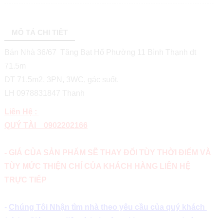
MÔ TẢ CHI TIẾT
Bán Nhà 36/67 Tăng Bạt Hổ Phường 11 Bình Thạnh dt
71.5m
DT 71.5m2, 3PN, 3WC, gác suốt.
LH 0978831847 Thanh
Liên Hệ :
QUÝ TÀI 0902202166
- GIÁ CỦA SẢN PHẨM SẼ THAY ĐỔI TÙY THỜI ĐIỂM VÀ
TÙY MỨC THIỆN CHÍ CỦA KHÁCH HÀNG LIÊN HỆ
TRỰC TIẾP
-
Chúng Tôi Nhận tìm nhà theo yêu cầu của quý khách