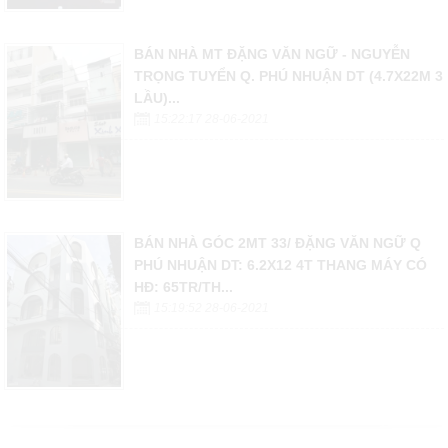
BÁN NHÀ MT ĐẶNG VĂN NGỮ - NGUYỄN
TRỌNG TUYỂN Q. PHÚ NHUẬN DT (4.7X22M 3
LẦU)...
15:22:17 28-06-2021
BÁN NHÀ GÓC 2MT 33/ ĐẶNG VĂN NGỮ Q
PHÚ NHUẬN DT: 6.2X12 4T THANG MÁY CÓ
HĐ: 65TR/TH...
15:19:52 28-06-2021