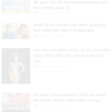
ĐỀ XUẤT GÓI HỖ TRỢ 844.000 TỈ PHỤC HỒI
PHÁT TRIỂN KINH TẾ
14:51:17 05-12-2021
KHỞI TỐ VỢ CHỒNG CHỦ SHOP QUẦN ÁO
BẠO HÀNH NỮ SINH Ở THANH HÓA
13:49:13 05-12-2021
HOA HẬU HÒA BÌNH QUỐC TẾ 2021 NGUYỄN
TRÚC THÙY TIÊN HỌC TRƯỜNG ĐẠI HỌC
NÀO
13:36:06 05-12-2021
VŨ HỒNG VĂN GIÁM ĐỐC CÔNG AN ĐỒNG
NAI ĐƯỢC THĂNG HÀM THIẾU TƯỚNG
10:02:02 04-07-2021