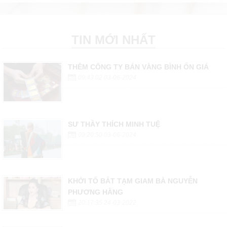
TIN MỚI NHẤT
THÊM CÔNG TY BÁN VÀNG BÌNH ỔN GIÁ
09:43:02 03-06-2024
SƯ THẦY THÍCH MINH TUỆ
09:20:50 03-06-2024
KHỞI TỐ BẮT TẠM GIAM BÀ NGUYỄN
PHƯƠNG HẰNG
20:17:35 24-03-2022