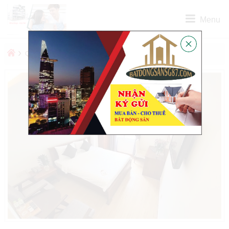
Menu
›
›
QUẬN
QUẬN BÌNH THẠNH