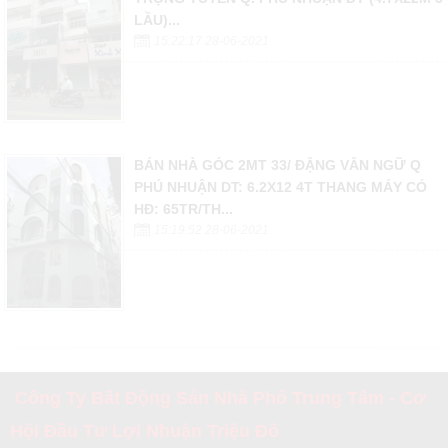
LẦU)...
15:22:17 28-06-2021
BÁN NHÀ GÓC 2MT 33/ ĐẶNG VĂN NGỮ Q
PHÚ NHUẬN DT: 6.2X12 4T THANG MÁY CÓ
HĐ: 65TR/TH...
15:19:52 28-06-2021
Công Ty Bất Động Sản Nhà Phố Trung Tâm - Cơ
Hội Đầu Tư Lợi Nhuận Triệu Đô