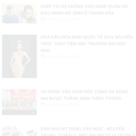
KHỞI TỐ VỢ CHỒNG CHỦ SHOP QUẦN ÁO
BẠO HÀNH NỮ SINH Ở THANH HÓA
13:49:13 05-12-2021
HOA HẬU HÒA BÌNH QUỐC TẾ 2021 NGUYỄN
TRÚC THÙY TIÊN HỌC TRƯỜNG ĐẠI HỌC
NÀO
13:36:06 05-12-2021
VŨ HỒNG VĂN GIÁM ĐỐC CÔNG AN ĐỒNG
NAI ĐƯỢC THĂNG HÀM THIẾU TƯỚNG
10:02:02 04-07-2021
BÁN NHÀ MT ĐẶNG VĂN NGỮ - NGUYỄN
TRỌNG TUYỂN Q. PHÚ NHUẬN DT (4.7X22M 3