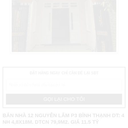
ĐẶT HÀNG NGAY CHỈ CẦN ĐỂ LẠI SĐT
BÁN NHÀ 12 NGUYỄN LÂM P3 BÌNH THẠNH DT: 4
NH 4,8X18M. DTCN 79,9M2. GIÁ 11.5 TỶ