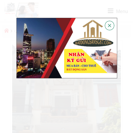
Menu
›
›
QUẬN
QUẬN BÌNH THẠNH