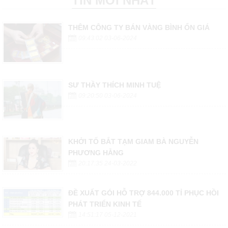
TIN MỚI NHẤT
THÊM CÔNG TY BÁN VÀNG BÌNH ỔN GIÁ
09:43:02 03-06-2024
SƯ THẦY THÍCH MINH TUỆ
09:20:50 03-06-2024
KHỞI TỐ BẮT TẠM GIAM BÀ NGUYỄN
PHƯƠNG HẰNG
20:17:35 24-03-2022
ĐỀ XUẤT GÓI HỖ TRỢ 844.000 TỈ PHỤC HỒI
PHÁT TRIỂN KINH TẾ
14:51:17 05-12-2021