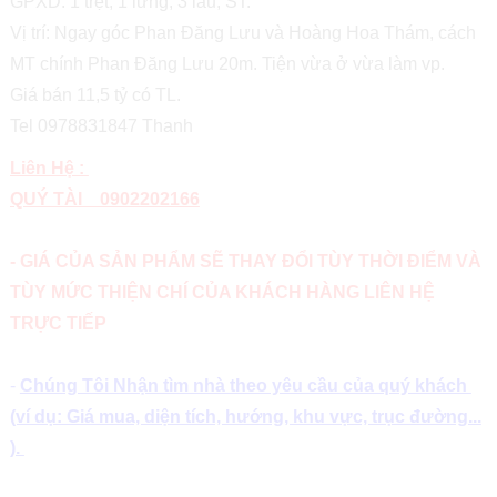
GPXD: 1 trệt, 1 lửng, 3 lầu, ST.
Vị trí: Ngay góc Phan Đăng Lưu và Hoàng Hoa Thám, cách
MT chính Phan Đăng Lưu 20m. Tiện vừa ở vừa làm vp.
Giá bán 11,5 tỷ có TL.
Tel 0978831847 Thanh
Liên Hệ :
QUÝ TÀI 0902202166
- GIÁ CỦA SẢN PHẨM SẼ THAY ĐỔI TÙY THỜI ĐIỂM VÀ
TÙY MỨC THIỆN CHÍ CỦA KHÁCH HÀNG LIÊN HỆ
TRỰC TIẾP
-
Chúng Tôi Nhận tìm nhà theo yêu cầu của quý khách
(ví dụ: Giá mua, diện tích, hướng, khu vực, trục đường...
).