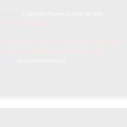
Địa Chỉ :
1 Cộng Hòa Phường 12 Quận Tân Bình
Hotline:
0902202166
Tuyển Đồng Đội Tham Gia Làm Sale WEB - ĐĂNG BÀI -
CẤP TÀI KHOẢN RIÊNG CHO MỖI THÀNH VIÊN
Email:
Quytai2309@gmail.com
GIỚI THIỆU
DỊCH VỤ KHÁCH HÀNG
Giới Thiệu Về Công Ty
Hồ Sơ Pháp Lý